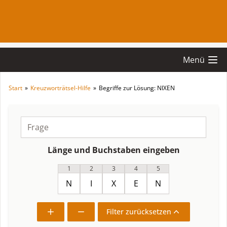
Menü
Start
»
Kreuzworträtsel-Hilfe
»
Begriffe zur Lösung: NIXEN
Länge und Buchstaben eingeben
1
2
3
4
5
Filter zurücksetzen