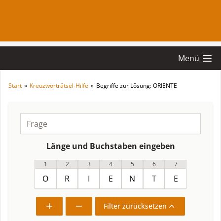
Menü
Start
»
Kreuzworträtsel-Hilfe
»
Begriffe zur Lösung: ORIENTE
Länge und Buchstaben eingeben
1
2
3
4
5
6
7
Filter zurücksetzen