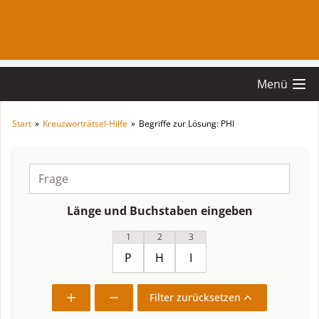
Menü
Start
»
Kreuzworträtsel-Hilfe
»
Begriffe zur Lösung: PHI
Länge und Buchstaben eingeben
1
2
3
Filter zurücksetzen