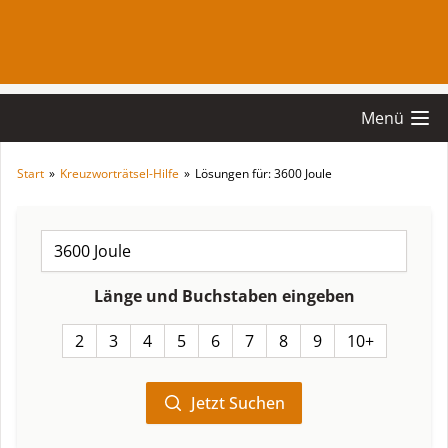
Menü
Start
»
Kreuzworträtsel-Hilfe
»
Lösungen für: 3600 Joule
Länge und Buchstaben eingeben
2
3
4
5
6
7
8
9
10+
Jetzt Suchen