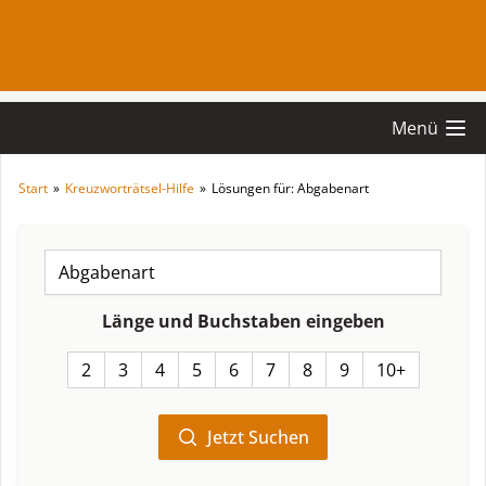
Menü
Start
»
Kreuzworträtsel-Hilfe
»
Lösungen für: Abgabenart
Länge und Buchstaben eingeben
2
3
4
5
6
7
8
9
10+
Jetzt Suchen