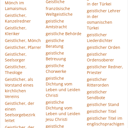
Geistliche
Mönch im
in der Türkei
Lamaismus
französische
geistlicher Lehrer
Weltgeistliche
Geistlicher,
in der
Kanzelredner
geistliche
osmanischen
Amtstracht
Geistlicher,
Türkei
Kleriker
geistliche Behörde
geistlicher
Geistlicher, Mönch
geistliche
Liederdichter
Beratung
Geistlicher, Pfarrer
geistlicher Orden
geistliche
Geistlicher,
geistlicher
Betreuung
Seelsorger
Ordensoberer
geistliche
Geistlicher,
geistlicher Redner,
Chorwerke
Theologe
Priester
geistliche
Geistlicher, als
geistlicher
Dichtung vom
Vorstand eines
Ritterorden
Leben und Leiden
kirchlichen
geistlicher
Christi
Vereins
Sendbote
geistliche
Geistlicher, der
geistlicher Stand
Dichtung vom
einen
geistlicher Titel
Leben und Leiden
Seelsorgebezirk
geistlicher Titel im
Jesu Christi
leitet
englischsprachigen
geistliche
Geistlicher, der