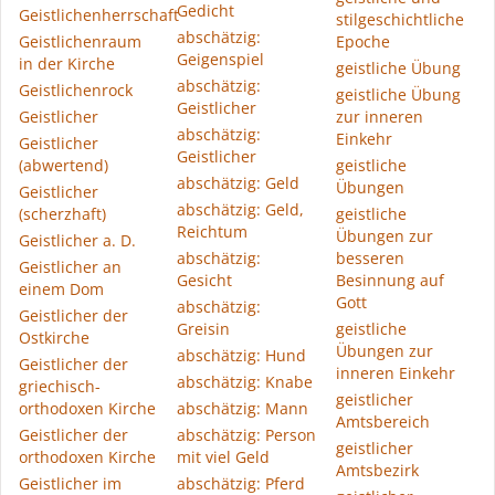
Gedicht
Geistlichenherrschaft
stilgeschichtliche
abschätzig:
Geistlichenraum
Epoche
Geigenspiel
in der Kirche
geistliche Übung
abschätzig:
Geistlichenrock
geistliche Übung
Geistlicher
Geistlicher
zur inneren
abschätzig:
Einkehr
Geistlicher
Geistlicher
(abwertend)
geistliche
abschätzig: Geld
Übungen
Geistlicher
abschätzig: Geld,
(scherzhaft)
geistliche
Reichtum
Übungen zur
Geistlicher a. D.
abschätzig:
besseren
Geistlicher an
Gesicht
Besinnung auf
einem Dom
Gott
abschätzig:
Geistlicher der
Greisin
geistliche
Ostkirche
Übungen zur
abschätzig: Hund
Geistlicher der
inneren Einkehr
abschätzig: Knabe
griechisch-
geistlicher
orthodoxen Kirche
abschätzig: Mann
Amtsbereich
Geistlicher der
abschätzig: Person
geistlicher
orthodoxen Kirche
mit viel Geld
Amtsbezirk
Geistlicher im
abschätzig: Pferd