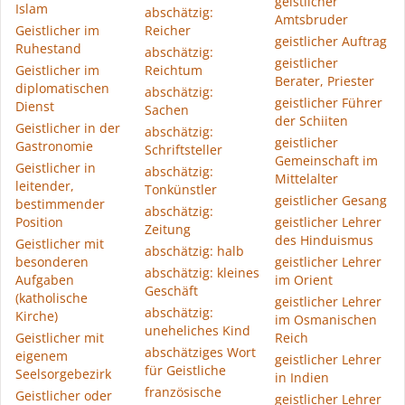
geistlicher
Islam
abschätzig:
Amtsbruder
Geistlicher im
Reicher
geistlicher Auftrag
Ruhestand
abschätzig:
geistlicher
Geistlicher im
Reichtum
Berater, Priester
diplomatischen
abschätzig:
geistlicher Führer
Dienst
Sachen
der Schiiten
Geistlicher in der
abschätzig:
geistlicher
Gastronomie
Schriftsteller
Gemeinschaft im
Geistlicher in
abschätzig:
Mittelalter
leitender,
Tonkünstler
geistlicher Gesang
bestimmender
abschätzig:
Position
geistlicher Lehrer
Zeitung
des Hinduismus
Geistlicher mit
abschätzig: halb
besonderen
geistlicher Lehrer
abschätzig: kleines
Aufgaben
im Orient
Geschäft
(katholische
geistlicher Lehrer
abschätzig:
Kirche)
im Osmanischen
uneheliches Kind
Geistlicher mit
Reich
abschätziges Wort
eigenem
geistlicher Lehrer
für Geistliche
Seelsorgebezirk
in Indien
französische
Geistlicher oder
geistlicher Lehrer