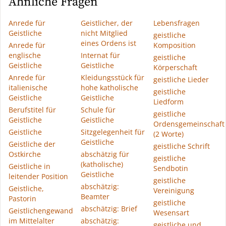
Ähnliche Fragen
Anrede für
Geistlicher, der
Lebensfragen
Geistliche
nicht Mitglied
geistliche
eines Ordens ist
Anrede für
Komposition
englische
Internat für
geistliche
Geistliche
Geistliche
Körperschaft
Anrede für
Kleidungsstück für
geistliche Lieder
italienische
hohe katholische
geistliche
Geistliche
Geistliche
Liedform
Berufstitel für
Schule für
geistliche
Geistliche
Geistliche
Ordensgemeinschaft
Geistliche
Sitzgelegenheit für
(2 Worte)
Geistliche
Geistliche der
geistliche Schrift
Ostkirche
abschätzig für
geistliche
(katholische)
Geistliche in
Sendbotin
Geistliche
leitender Position
geistliche
abschätzig:
Geistliche,
Vereinigung
Beamter
Pastorin
geistliche
abschätzig: Brief
Geistlichengewand
Wesensart
im Mittelalter
abschätzig:
geistliche und