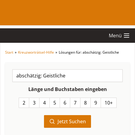
Menü
Start
»
Kreuzworträtsel-Hilfe
»
Lösungen für: abschätzig: Geistliche
Länge und Buchstaben eingeben
2
3
4
5
6
7
8
9
10+
Jetzt Suchen