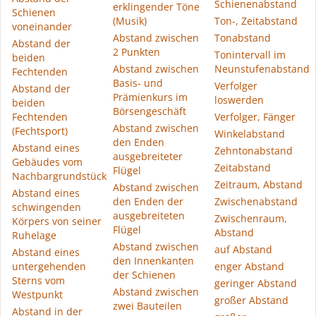
Schienenabstand
erklingender Töne
Schienen
(Musik)
Ton-, Zeitabstand
voneinander
Abstand zwischen
Tonabstand
Abstand der
2 Punkten
Tonintervall im
beiden
Abstand zwischen
Neunstufenabstand
Fechtenden
Basis- und
Verfolger
Abstand der
Prämienkurs im
loswerden
beiden
Börsengeschäft
Fechtenden
Verfolger, Fänger
Abstand zwischen
(Fechtsport)
Winkelabstand
den Enden
Abstand eines
Zehntonabstand
ausgebreiteter
Gebäudes vom
Zeitabstand
Flügel
Nachbargrundstück
Zeitraum, Abstand
Abstand zwischen
Abstand eines
den Enden der
Zwischenabstand
schwingenden
ausgebreiteten
Zwischenraum,
Körpers von seiner
Flügel
Abstand
Ruhelage
Abstand zwischen
auf Abstand
Abstand eines
den Innenkanten
untergehenden
enger Abstand
der Schienen
Sterns vom
geringer Abstand
Abstand zwischen
Westpunkt
großer Abstand
zwei Bauteilen
Abstand in der