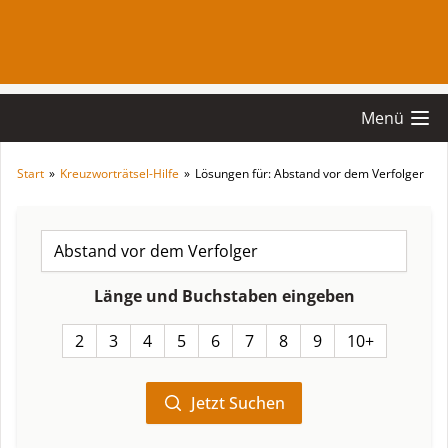
Menü
Start
»
Kreuzworträtsel-Hilfe
»
Lösungen für: Abstand vor dem Verfolger
Länge und Buchstaben eingeben
2
3
4
5
6
7
8
9
10+
Jetzt Suchen