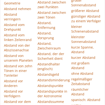
großer
Abstand zwischen
Geometrie
Sonnenabstand
zwei Punkten
Abstand nehmen
größerer Abstand
Abstand zwischen
Abstand
günstiger Abstand
zwei Tönen
verringern
zu einem Verfolger
Abstand,
Abstand vom
kleiner
Entfernung
Drehpunkt
Schienenabstand
Abstand,
Abstand vom
kleinster
Vorsprung
linken Zeilenrand
Sonnenabstand
Abstand,
Abstand von der
kurze Spanne,
Zwischenraum
Abszissenachse
Abstand
Abstand, der der
Abstand von
kurzer Abstand
Sicherheit dient
unserem Planeten
mit großem
Abstandhalter
Abstand von zehn
Abstand
(englisch)
Tönen in einer
ohne Abstand
Abstandsgeld
Tonleiter
regelmäßiger
Abstandsminderung
Abstand vor
Zeitabstand
Anderen
Abstandspunkte
räumlicher
Abstand vor
Abstandspunkte in
Abstand
Verfolgern
der Astronomie
spanisch: Abstand
Abstand vor dem
Abstandssumme