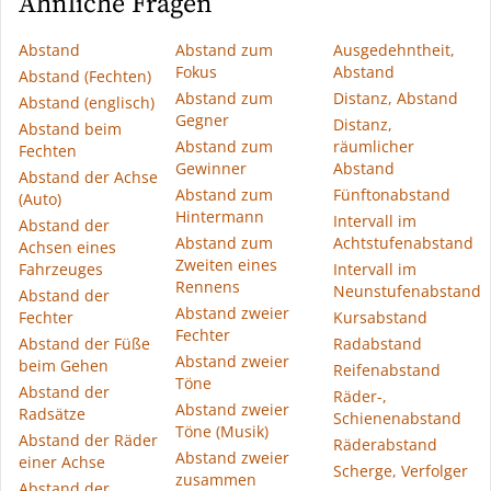
Ähnliche Fragen
Abstand
Abstand zum
Ausgedehntheit,
Fokus
Abstand
Abstand (Fechten)
Abstand zum
Distanz, Abstand
Abstand (englisch)
Gegner
Distanz,
Abstand beim
Abstand zum
räumlicher
Fechten
Gewinner
Abstand
Abstand der Achse
Abstand zum
Fünftonabstand
(Auto)
Hintermann
Intervall im
Abstand der
Abstand zum
Achtstufenabstand
Achsen eines
Zweiten eines
Fahrzeuges
Intervall im
Rennens
Neunstufenabstand
Abstand der
Abstand zweier
Fechter
Kursabstand
Fechter
Abstand der Füße
Radabstand
Abstand zweier
beim Gehen
Reifenabstand
Töne
Abstand der
Räder-,
Abstand zweier
Radsätze
Schienenabstand
Töne (Musik)
Abstand der Räder
Räderabstand
Abstand zweier
einer Achse
Scherge, Verfolger
zusammen
Abstand der