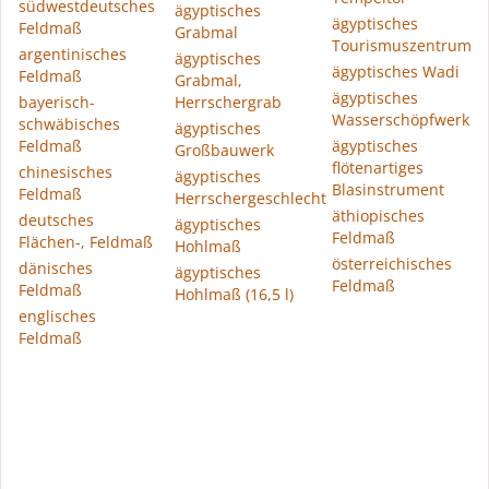
südwestdeutsches
ägyptisches
ägyptisches
Feldmaß
Grabmal
Tourismuszentrum
argentinisches
ägyptisches
ägyptisches Wadi
Feldmaß
Grabmal,
ägyptisches
bayerisch-
Herrschergrab
Wasserschöpfwerk
schwäbisches
ägyptisches
Feldmaß
ägyptisches
Großbauwerk
flötenartiges
chinesisches
ägyptisches
Blasinstrument
Feldmaß
Herrschergeschlecht
äthiopisches
deutsches
ägyptisches
Feldmaß
Flächen-, Feldmaß
Hohlmaß
österreichisches
dänisches
ägyptisches
Feldmaß
Feldmaß
Hohlmaß (16,5 l)
englisches
Feldmaß