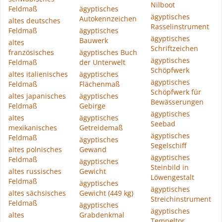
Nilboot
Feldmaß
ägyptisches
ägyptisches
Autokennzeichen
altes deutsches
Rasselinstrument
Feldmaß
ägyptisches
ägyptisches
Bauwerk
altes
Schriftzeichen
französisches
ägyptisches Buch
ägyptisches
Feldmaß
der Unterwelt
Schöpfwerk
altes italienisches
ägyptisches
ägyptisches
Feldmaß
Flächenmaß
Schöpfwerk für
altes japanisches
ägyptisches
Bewässerungen
Feldmaß
Gebirge
ägyptisches
altes
ägyptisches
Seebad
mexikanisches
Getreidemaß
ägyptisches
Feldmaß
ägyptisches
Segelschiff
altes polnisches
Gewand
ägyptisches
Feldmaß
ägyptisches
Steinbild in
altes russisches
Gewicht
Löwengestalt
Feldmaß
ägyptisches
ägyptisches
altes sächsisches
Gewicht (449 kg)
Streichinstrument
Feldmaß
ägyptisches
ägyptisches
altes
Grabdenkmal
Tempeltor