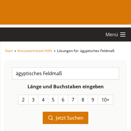
Menü
Start
»
Kreuzworträtsel-Hilfe
»
Lösungen für: ägyptisches Feldmaß
Länge und Buchstaben eingeben
2
3
4
5
6
7
8
9
10+
Jetzt Suchen