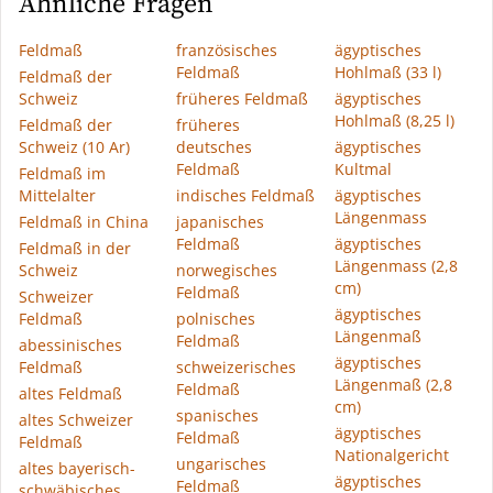
Ähnliche Fragen
Feldmaß
französisches
ägyptisches
Feldmaß
Hohlmaß (33 l)
Feldmaß der
Schweiz
früheres Feldmaß
ägyptisches
Hohlmaß (8,25 l)
Feldmaß der
früheres
Schweiz (10 Ar)
deutsches
ägyptisches
Feldmaß
Kultmal
Feldmaß im
Mittelalter
indisches Feldmaß
ägyptisches
Längenmass
Feldmaß in China
japanisches
Feldmaß
ägyptisches
Feldmaß in der
Längenmass (2,8
Schweiz
norwegisches
cm)
Feldmaß
Schweizer
ägyptisches
Feldmaß
polnisches
Längenmaß
Feldmaß
abessinisches
ägyptisches
Feldmaß
schweizerisches
Längenmaß (2,8
Feldmaß
altes Feldmaß
cm)
spanisches
altes Schweizer
ägyptisches
Feldmaß
Feldmaß
Nationalgericht
ungarisches
altes bayerisch-
ägyptisches
Feldmaß
schwäbisches