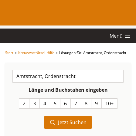
Menü
Start
»
Kreuzworträtsel-Hilfe
»
Lösungen für: Amtstracht, Ordenstracht
Länge und Buchstaben eingeben
2
3
4
5
6
7
8
9
10+
Jetzt Suchen