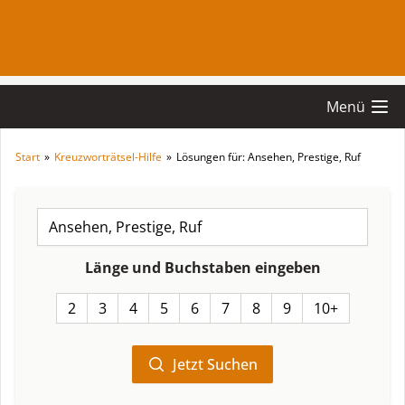
Menü
Start
»
Kreuzworträtsel-Hilfe
»
Lösungen für: Ansehen, Prestige, Ruf
Länge und Buchstaben eingeben
2
3
4
5
6
7
8
9
10+
Jetzt Suchen