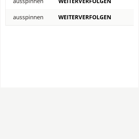
ausspinnen
WEITERVERFOLGEN
ausspinnen
WEITERVERFOLGEN