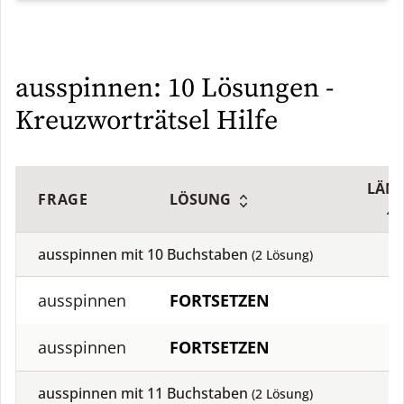
ausspinnen: 10 Lösungen -
Kreuzworträtsel Hilfe
LÄN
FRAGE
LÖSUNG
ausspinnen mit
10
Buchstaben
(
2
Lösung)
ausspinnen
FORTSETZEN
ausspinnen
FORTSETZEN
ausspinnen mit
11
Buchstaben
(
2
Lösung)