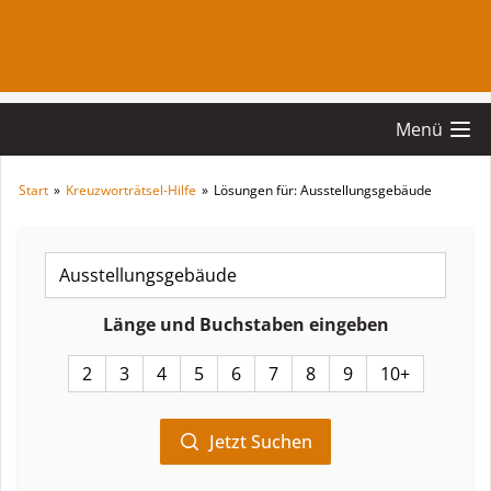
Menü
Start
»
Kreuzworträtsel-Hilfe
»
Lösungen für: Ausstellungsgebäude
Länge und Buchstaben eingeben
2
3
4
5
6
7
8
9
10+
Jetzt Suchen