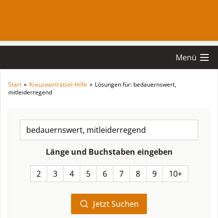
Menü
Start
»
Kreuzworträtsel-Hilfe
»
Lösungen für: bedauernswert,
mitleiderregend
Länge und Buchstaben eingeben
2
3
4
5
6
7
8
9
10+
Jetzt Suchen