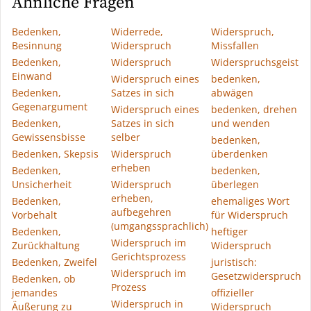
Ähnliche Fragen
Bedenken,
Widerrede,
Widerspruch,
Besinnung
Widerspruch
Missfallen
Bedenken,
Widerspruch
Widerspruchsgeist
Einwand
Widerspruch eines
bedenken,
Bedenken,
Satzes in sich
abwägen
Gegenargument
Widerspruch eines
bedenken, drehen
Bedenken,
Satzes in sich
und wenden
Gewissensbisse
selber
bedenken,
Bedenken, Skepsis
Widerspruch
überdenken
erheben
Bedenken,
bedenken,
Unsicherheit
Widerspruch
überlegen
erheben,
Bedenken,
ehemaliges Wort
aufbegehren
Vorbehalt
für Widerspruch
(umgangssprachlich)
Bedenken,
heftiger
Widerspruch im
Zurückhaltung
Widerspruch
Gerichtsprozess
Bedenken, Zweifel
juristisch:
Widerspruch im
Gesetzwiderspruch
Bedenken, ob
Prozess
jemandes
offizieller
Widerspruch in
Äußerung zu
Widerspruch