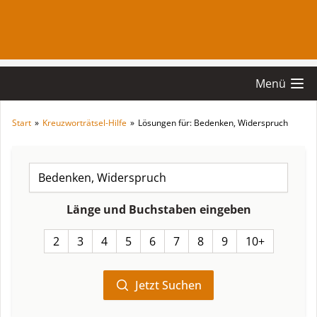
Menü
Start
»
Kreuzworträtsel-Hilfe
»
Lösungen für: Bedenken, Widerspruch
Länge und Buchstaben eingeben
2
3
4
5
6
7
8
9
10+
Jetzt Suchen