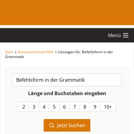
Menü
Start
»
Kreuzworträtsel-Hilfe
»
Lösungen für: Befehlsform in der
Grammatik
Länge und Buchstaben eingeben
2
3
4
5
6
7
8
9
10+
Jetzt Suchen