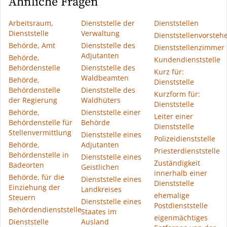
Ähnliche Fragen
Arbeitsraum,
Dienststelle der
Dienststellen
Dienststelle
Verwaltung
Dienststellenvorsteh
Behörde, Amt
Dienststelle des
Dienststellenzimmer
Adjutanten
Behörde,
Kundendienststelle
Behördenstelle
Dienststelle des
Kurz für:
Waldbeamten
Behörde,
Dienststelle
Behördenstelle
Dienststelle des
Kurzform für:
der Regierung
Waldhüters
Dienststelle
Behörde,
Dienststelle einer
Leiter einer
Behördenstelle für
Behörde
Dienststelle
Stellenvermittlung
Dienststelle eines
Polizeidienststelle
Behörde,
Adjutanten
Priesterdienststelle
Behördenstelle in
Dienststelle eines
Zuständigkeit
Badeorten
Geistlichen
innerhalb einer
Behörde, für die
Dienststelle eines
Dienststelle
Einziehung der
Landkreises
ehemalige
Steuern
Dienststelle eines
Postdienststelle
Behördendienststelle
Staates im
eigenmächtiges
Dienststelle
Ausland