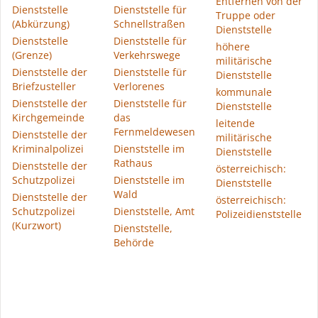
Entfernen von der
Dienststelle
Dienststelle für
Truppe oder
(Abkürzung)
Schnellstraßen
Dienststelle
Dienststelle
Dienststelle für
höhere
(Grenze)
Verkehrswege
militärische
Dienststelle der
Dienststelle für
Dienststelle
Briefzusteller
Verlorenes
kommunale
Dienststelle der
Dienststelle für
Dienststelle
Kirchgemeinde
das
leitende
Fernmeldewesen
Dienststelle der
militärische
Kriminalpolizei
Dienststelle im
Dienststelle
Rathaus
Dienststelle der
österreichisch:
Schutzpolizei
Dienststelle im
Dienststelle
Wald
Dienststelle der
österreichisch:
Schutzpolizei
Dienststelle, Amt
Polizeidienststelle
(Kurzwort)
Dienststelle,
Behörde