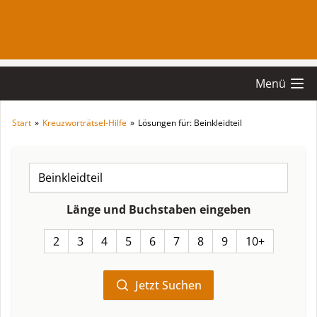
Menü
Start
»
Kreuzworträtsel-Hilfe
»
Lösungen für: Beinkleidteil
Länge und Buchstaben eingeben
2
3
4
5
6
7
8
9
10+
Jetzt Suchen