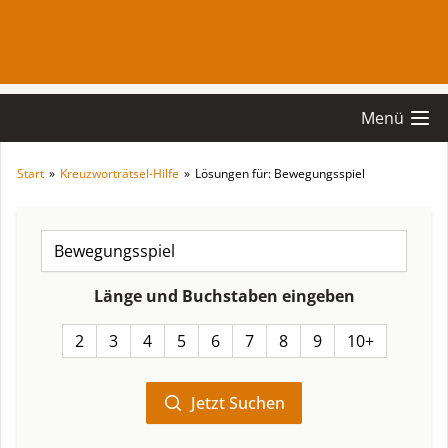
Menü
Start
»
Kreuzworträtsel-Hilfe
»
Lösungen für: Bewegungsspiel
Länge und Buchstaben eingeben
2
3
4
5
6
7
8
9
10+
Jetzt Suchen