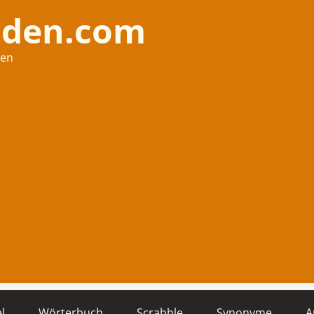
nden.com
hen
l
Wörterbuch
Scrabble
Synonyme
A