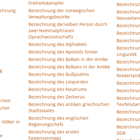
Freiheitskämpfer
Bezeichnun
ichnung
Bezeichnung der norwegischen
Bezeichnun
Verwaltungsbezirke
Neuseelan
Bezeichnung derselben Person durch
Bezeichnun
zwei Nominalphrasen
Bezeichnun
(Sprachwissenschaft)
Bezeichnun
Bezeichnung des Alphabets
Bezeichnun
Bezeichnung des Apostels Simon
Linguistik
Bezeichnung des Balkan in der Antike
Bezeichnun
Bezeichnung des Balkans in der Antike
Bezeichnun
g
Bezeichnung des Bußpsalms
Niederlan
Bezeichnung des Leoparden
Bezeichnun
Bezeichnung des Neutrums
Bezeichnun
Bezeichnung des Zerberus
Bezeichnun
echen
Bezeichnung des antiken griechischen
Teufelsdar
scher
Stadtstaates
Bezeichnun
Bezeichnung des englischen
Bezeichnun
 Völker in
Regierungschefs
Bezeichnun
Bezeichnung des ersten
DDR
ge
Fastensonntags