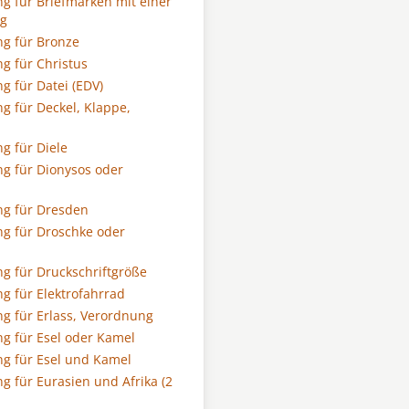
g für Briefmarken mit einer
g
g für Bronze
g für Christus
g für Datei (EDV)
g für Deckel, Klappe,
g für Diele
g für Dionysos oder
g für Dresden
g für Droschke oder
g für Druckschriftgröße
g für Elektrofahrrad
g für Erlass, Verordnung
g für Esel oder Kamel
g für Esel und Kamel
g für Eurasien und Afrika (2