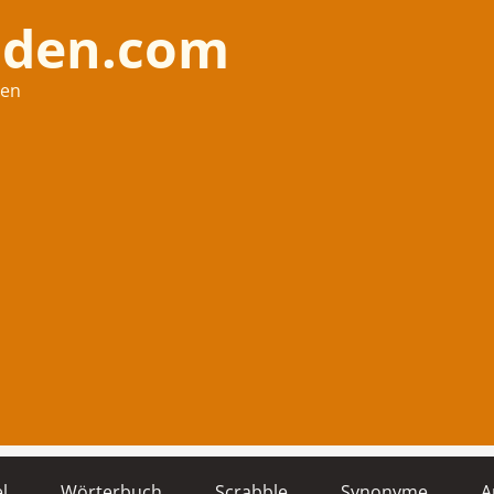
nden.com
hen
l
Wörterbuch
Scrabble
Synonyme
A