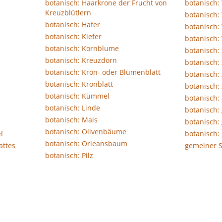
botanisch: Haarkrone der Frucht von
botanisch:
Kreuzblütlern
botanisch:
botanisch: Hafer
botanisch:
botanisch: Kiefer
botanisch:
botanisch: Kornblume
botanisch:
botanisch: Kreuzdorn
botanisch: 
botanisch: Kron- oder Blumenblatt
botanisch:
botanisch: Kronblatt
botanisch: 
botanisch: Kümmel
botanisch: 
botanisch: Linde
botanisch:
botanisch: Mais
botanisch:
botanisch: Olivenbäume
l
botanisch:
botanisch: Orleansbaum
attes
gemeiner S
botanisch: Pilz