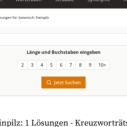
sungen für: botanisch: Steinpilz
Länge und Buchstaben eingeben
2
3
4
5
6
7
8
9
10+
Jetzt Suchen
inpilz: 1 Lösungen - Kreuzworträt