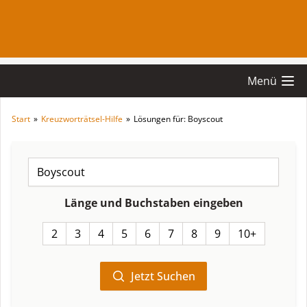
Menü
Start
»
Kreuzworträtsel-Hilfe
»
Lösungen für: Boyscout
Länge und Buchstaben eingeben
2
3
4
5
6
7
8
9
10+
Jetzt Suchen