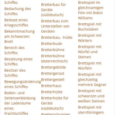
Schiffes
Brettspiel im
Bretterbau für
gleichnamigen
Bedachung des
Geräte
Film mit Robin
Schiffes
(süddeutsch)
Williams
Beiboot eines
Bretterbau zum
Brettspiel mit
Kriegsschiffes
Unterstellen von
Buchstaben
Bekanntmachung
Geräten
Brettspiel mit
am Schwarzen
Bretterbau, -hütte
Wörtern
Brett
Bretterbude
Brettspiel mit
Bereich des
Bretterbühne
Würfel und
Schiffes
Bretterbühne
Steinen
Besatzung eines
(österreichisch)
Brettspiel mit
Schiffes
Brettergebilde
Würfeln
Besitzer des
Brettergerüst
Brettspiel mit
Schiffes
Brettergestell
gleichzeitig
Bewegungsänderung
mehrere Gegner
Bretterhaus
eines Schiffes
Brettspiel mit
Bretterhütte
Boden- und
schwarzen und
Seitenverkleidung
Bretterhütte für
weißen Steinen
der Laderäume
Geräte
Brettspiel mit
eines
(süddeutsch)
sternförmigem
Frachtschiffes
Bretterschuppen