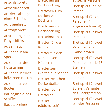
Brettchen als
zu sechs Personen
Anschlagbrett
Dachdeckung
Brettspiel für eine
Armaturenbrett
Brettchen zum
Person
Art der Takelage
Decken von
Brettspiel für vier
eines Schiffes
Dächern
Personen (...
Auftragebrett
Brettchen zur
ärgere dich nicht)
Auftragsbrett
Dachdeckung
Brettspiel für zwei
Ausrüstung eines
Bretteinschnitt
Personen
Fangschiffes
Bretter für den
Brettspiel für zwei
Außenhaut
Rohbau
Personen aus
Außenhaut am
Skandinavien
Bretter für den
Speck
Rohbau von
Brettspiel für zwei
Außenhaut des
Häusern
Personen mit je 15
Holzstamms
Steinen
Bretter zum
Außenhaut eines
Gleiten auf Schnee
Brettspiel für zwei
hölzernen Bootes
Spieler
Bretter zwischen
Außenhaut von
Deckenbalken
Brettspiel für zwei
Booten
Spieler, Variante
Bretter, Bohlen
des Backgammon
Baubeginn eines
Bretterbau
Schiffes
Brettspiel für zwei
Bretterbau
bis vier Personen
Bauplatz eines
(süddeutsch)