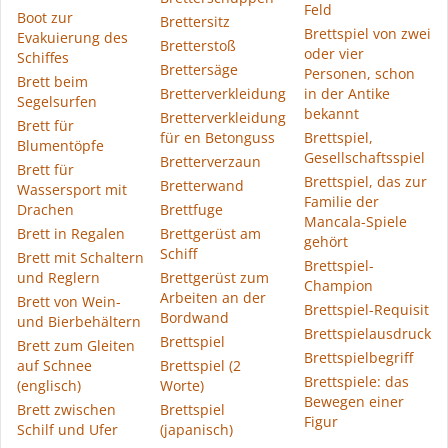
Feld
Boot zur
Brettersitz
Brettspiel von zwei
Evakuierung des
Bretterstoß
oder vier
Schiffes
Brettersäge
Personen, schon
Brett beim
Bretterverkleidung
in der Antike
Segelsurfen
bekannt
Bretterverkleidung
Brett für
für en Betonguss
Brettspiel,
Blumentöpfe
Gesellschaftsspiel
Bretterverzaun
Brett für
Brettspiel, das zur
Bretterwand
Wassersport mit
Familie der
Drachen
Brettfuge
Mancala-Spiele
Brett in Regalen
Brettgerüst am
gehört
Schiff
Brett mit Schaltern
Brettspiel-
und Reglern
Brettgerüst zum
Champion
Arbeiten an der
Brett von Wein-
Brettspiel-Requisit
Bordwand
und Bierbehältern
Brettspielausdruck
Brettspiel
Brett zum Gleiten
Brettspielbegriff
auf Schnee
Brettspiel (2
Brettspiele: das
(englisch)
Worte)
Bewegen einer
Brett zwischen
Brettspiel
Figur
Schilf und Ufer
(japanisch)