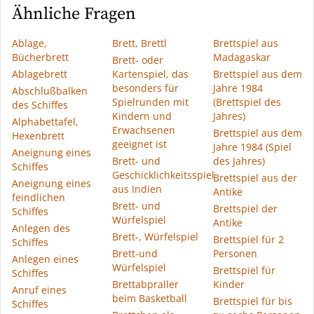
Ähnliche Fragen
Ablage,
Brett, Brettl
Brettspiel aus
Bücherbrett
Madagaskar
Brett- oder
Ablagebrett
Kartenspiel, das
Brettspiel aus dem
besonders für
Jahre 1984
Abschlußbalken
Spielrunden mit
(Brettspiel des
des Schiffes
Kindern und
Jahres)
Alphabettafel,
Erwachsenen
Brettspiel aus dem
Hexenbrett
geeignet ist
Jahre 1984 (Spiel
Aneignung eines
Brett- und
des Jahres)
Schiffes
Geschicklichkeitsspiel
Brettspiel aus der
Aneignung eines
aus Indien
Antike
feindlichen
Brett- und
Brettspiel der
Schiffes
Würfelspiel
Antike
Anlegen des
Brett-, Würfelspiel
Brettspiel für 2
Schiffes
Brett-und
Personen
Anlegen eines
Würfelspiel
Brettspiel für
Schiffes
Brettabpraller
Kinder
Anruf eines
beim Basketball
Brettspiel für bis
Schiffes