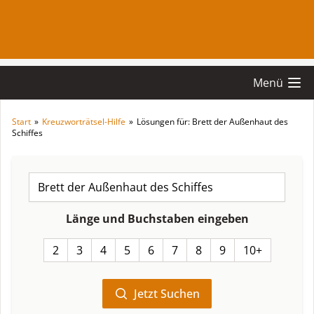
Menü
Start
»
Kreuzworträtsel-Hilfe
»
Lösungen für: Brett der Außenhaut des
Schiffes
Länge und Buchstaben eingeben
2
3
4
5
6
7
8
9
10+
Jetzt Suchen