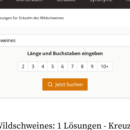
sungen für: Eckzahn des Wildschweines
Länge und Buchstaben eingeben
2
3
4
5
6
7
8
9
10+
Jetzt Suchen
ildschweines: 1 Lösungen - Kreuz