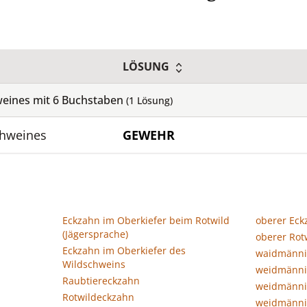
LÖSUNG
weines mit
6
Buchstaben
(
1
Lösung)
chweines
GEWEHR
Eckzahn im Oberkiefer beim Rotwild
oberer Eck
(Jägersprache)
oberer Rot
Eckzahn im Oberkiefer des
waidmänni
Wildschweins
weidmänni
Raubtiereckzahn
weidmänni
Rotwildeckzahn
weidmänni