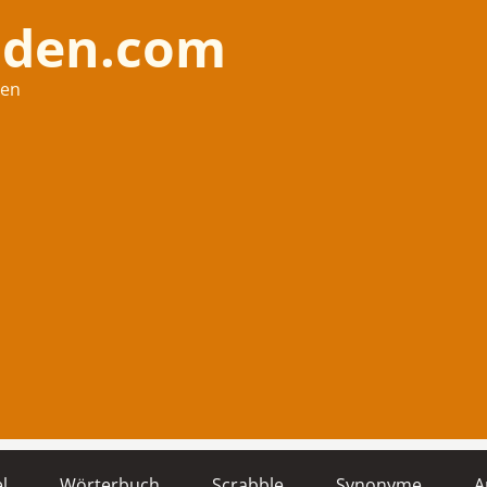
nden.com
hen
l
Wörterbuch
Scrabble
Synonyme
A