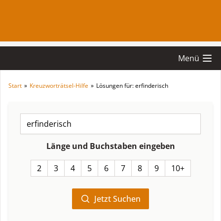
Menü
Start
»
Kreuzworträtsel-Hilfe
»
Lösungen für: erfinderisch
Länge und Buchstaben eingeben
2
3
4
5
6
7
8
9
10+
Jetzt Suchen