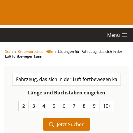
Menü
Start
»
Kreuzworträtsel-Hilfe
»
Lösungen für: Fahrzeug, das sich in der
Luft fortbewegen kann
Länge und Buchstaben eingeben
2
3
4
5
6
7
8
9
10+
Jetzt Suchen