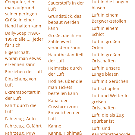
Computer, den
Luft in die Lungen
Sauerstoffs in der
man aufgrund
blasen
Luft
seiner geringen
Luft in einem
Grundstück, das
Größe in einer
Bergwerksstollen
bebaut werden
Hand halten kann
kann
Luft in einem
Daily-Soap (1996-
Schlot
Größe, die ihren
1997): alle ..., jeder
Zahlenwert
Luft in großen
für sich
verändern kann
Orten
Eigenschaft,
Hauptbestandteil
Luft in großen
woran man etwas
der Luft
Ortschaften
erkennen kann
Heimreise durch
Luft in unsere
Einziehen der Luft
der Luft
Lunge blasen
Einziehung von
Hotline, über die
Luft mit Gerüchen
Luft
man Tickets
Luft schöpfen
Extremsportart in
bestellen kann
Luft und Wetter in
der Luft
Kanal der
großen
Fahrt durch die
Gussform zum
Ortschaften
Luft
Entweichen der
Luft, die als Zug
Fahrzeug, Auto
Luft
spürbar ist
Fahrzeug, Gefährt
Kanne
Luft- und
Fahrzeug, PKW
Kanne, Hohlmaß
Raumfahrtbehörde