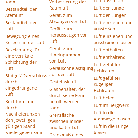
Luft ausstoßen
kann
Verbesserung der
Raumluft
Luft der Lunge
Bestandteil der
Atemluft
Gerät, zum
Luft der Lungen
Absaugen von Luft
Bestandteil der
Luft einziehen und
Luft
Gerät, zum
ausstoßen
Heraussaugen von
Bewegung eines
Luft einziehen und
Luft
Körpers in der Luft
ausströmen lassen
Gerät, zum
Bezeichnung für
Luft enthalten
Hineinpumpen
eine vertikale
Luft enthaltend
von Luft
Schichtung der
Luft gefüllter
Luft
Geräuschbelästigung
Hohlraum
aus der Luft
Blutgefäßverschluss
Luft gefüllter
durch
Gesteinskluft
kugeliger
eingedrungene
Glasbehälter, der
Hohlraum
Luft
durch seine Form
Luft holen
Buchform, die
befüllt werden
Luft im Bergwerk
durch
kann
Luft in die
Nachlieferungen
Grenzfläche
Atemwege blasen
den jeweiligen
zwischen milder
gültigen Stand
Luft in die Lunge
und kalter Luft
wiedergeben kann
blasen
Grenzmaß eines