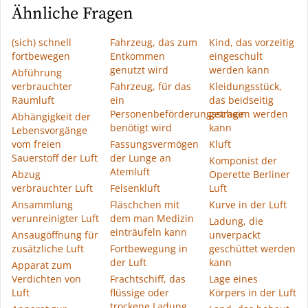
Ähnliche Fragen
(sich) schnell
Fahrzeug, das zum
Kind, das vorzeitig
fortbewegen
Entkommen
eingeschult
genutzt wird
werden kann
Abführung
verbrauchter
Fahrzeug, für das
Kleidungsstück,
Raumluft
ein
das beidseitig
Personenbeförderungsschein
getragen werden
Abhängigkeit der
benötigt wird
kann
Lebensvorgänge
vom freien
Fassungsvermögen
Kluft
Sauerstoff der Luft
der Lunge an
Komponist der
Atemluft
Abzug
Operette Berliner
verbrauchter Luft
Felsenkluft
Luft
Ansammlung
Fläschchen mit
Kurve in der Luft
verunreinigter Luft
dem man Medizin
Ladung, die
einträufeln kann
Ansaugöffnung für
unverpackt
zusätzliche Luft
Fortbewegung in
geschüttet werden
der Luft
kann
Apparat zum
Verdichten von
Frachtschiff, das
Lage eines
Luft
flüssige oder
Körpers in der Luft
trockene Ladung