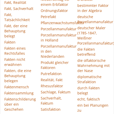
Fakt, Realität
einem Erbfaktor
bestimmter Faktor
Fakt, Sachverhalt
Ordnungsfaktor
in der Algebra
Fakt,
Petrefakt
deutsche
Tatsächlichkeit
Porzellanmanufaktur
Pflanzenwachstumsfaktor
Fakt, der eine
deutscher Maler
Porzellanmanufaktur
Behauptung
(1785-1847,
Porzellanmanufaktur
belegt
Meißner
in Holland
Fakten
Porzellanmanufaktur
Porzellanmanufaktur
Fakten eines
die Fakten
in den
Rechtsfalles
betreffend
Niederlanden
Fakten nicht
die olfaktorische
Produkt gleicher
erwähnen
Wahrnehmung mit
Faktoren
Fakten, die eine
der Nase
Putrefaktion
Behauptung
diplomatische
Realität, Fakt
belegen
Strafaktion
Rhesusfaktor
Faktenmensch
durch Fakten
Sachlage, Faktum
Faktensammlung
belegt
Sachverhalt,
Faktenschilderung
echt, faktisch
Faktum
über ein
ein bei Planungen
Geschehen
Satisfaktion
zu