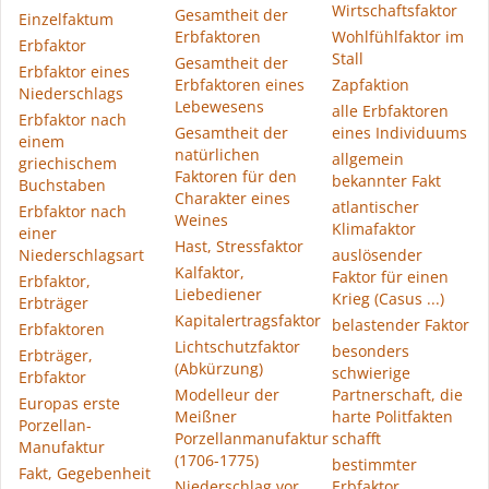
Wirtschaftsfaktor
Gesamtheit der
Einzelfaktum
Erbfaktoren
Wohlfühlfaktor im
Erbfaktor
Stall
Gesamtheit der
Erbfaktor eines
Erbfaktoren eines
Zapfaktion
Niederschlags
Lebewesens
alle Erbfaktoren
Erbfaktor nach
Gesamtheit der
eines Individuums
einem
natürlichen
allgemein
griechischem
Faktoren für den
bekannter Fakt
Buchstaben
Charakter eines
atlantischer
Erbfaktor nach
Weines
Klimafaktor
einer
Hast, Stressfaktor
Niederschlagsart
auslösender
Kalfaktor,
Faktor für einen
Erbfaktor,
Liebediener
Krieg (Casus ...)
Erbträger
Kapitalertragsfaktor
belastender Faktor
Erbfaktoren
Lichtschutzfaktor
besonders
Erbträger,
(Abkürzung)
schwierige
Erbfaktor
Modelleur der
Partnerschaft, die
Europas erste
Meißner
harte Politfakten
Porzellan-
Porzellanmanufaktur
schafft
Manufaktur
(1706-1775)
bestimmter
Fakt, Gegebenheit
Niederschlag vor
Erbfaktor