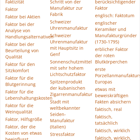
Faktizität
Schritt von der
berücksichtigender
Manufaktur zur
Faktor
Faktor
Fabrik
englisch: Faktotum
Faktor bei Aktien
Schweizer
englischer
Faktor bei der
Uhrenmanufaktur
Keramiker und
Analyse von
Schweizer
Manufakturgründer
Handlungsalternativen
Uhrenmanufaktur
(1730-1795)
Faktor bei der
mit Hauptsitz in
erblicher Faktor
Beurteilung von
Genf
der roten
Qualität
Sonnenschutzmittel
Blutkörperchen
Faktor für den
mit sehr hohem
erste
Sitzkomfort
Lichtschutzfaktor
Porzellanmanufakturs
Faktor für die
Spitzenprodukt
Europas
Blutgerinnung
der kubanischen
etwas mit
Faktor für die
Zigarrenmanufaktur
beweiskräftigen
Lebenshaltungskosten
Stadt mit
Fakten absichern
Faktor für die
weltbekannter
faktisch, real
Weinqualität
Seiden-
faktisch,
Faktor, Hilfsgröße
Manufaktur
tatsächlich
Faktor, der die
(Italien)
faktisch, wirklich
Kosten von etwas
Stressfaktor
faktisch, wirklich,
beeinflusst