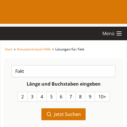
Menü
Start
»
Kreuzworträtsel-Hilfe
»
Lösungen für: Fakt
Länge und Buchstaben eingeben
2
3
4
5
6
7
8
9
10+
Jetzt Suchen