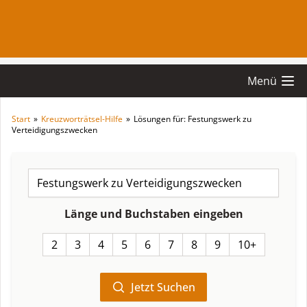
Menü
Start
»
Kreuzworträtsel-Hilfe
»
Lösungen für: Festungswerk zu
Verteidigungszwecken
Länge und Buchstaben eingeben
2
3
4
5
6
7
8
9
10+
Jetzt Suchen