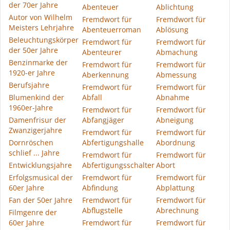
der 70er Jahre
Abenteuer
Ablichtung
Autor von Wilhelm
Fremdwort für
Fremdwort für
Meisters Lehrjahre
Abenteuerroman
Ablösung
Beleuchtungskörper
Fremdwort für
Fremdwort für
der 50er Jahre
Abenteurer
Abmachung
Benzinmarke der
Fremdwort für
Fremdwort für
1920-er Jahre
Aberkennung
Abmessung
Berufsjahre
Fremdwort für
Fremdwort für
Blumenkind der
Abfall
Abnahme
1960er-Jahre
Fremdwort für
Fremdwort für
Damenfrisur der
Abfangjäger
Abneigung
Zwanzigerjahre
Fremdwort für
Fremdwort für
Dornröschen
Abfertigungshalle
Abordnung
schlief ... Jahre
Fremdwort für
Fremdwort für
Entwicklungsjahre
Abfertigungsschalter
Abort
Erfolgsmusical der
Fremdwort für
Fremdwort für
60er Jahre
Abfindung
Abplattung
Fan der 50er Jahre
Fremdwort für
Fremdwort für
Abflugstelle
Abrechnung
Filmgenre der
60er Jahre
Fremdwort für
Fremdwort für