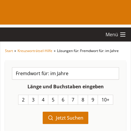
Menü
Start
»
Kreuzworträtsel-Hilfe
»
Lösungen für: Fremdwort für: im Jahre
Länge und Buchstaben eingeben
2
3
4
5
6
7
8
9
10+
Jetzt Suchen