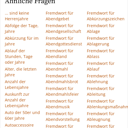
Ähnliche Fragen
... sind keine
Fremdwort für
Fremdwort für
Herrenjahre
Abendgebet
Abkürzungszeichen
Abfolge der Tage,
Fremdwort für
Fremdwort für
Jahre
Abendgesellschaft
Ablage
Abkürzung für im
Fremdwort für
Fremdwort für
Jahre
Abendgottesdienst
Ablagerung
Ablauf der
Fremdwort für
Fremdwort für
Stunden, Tage
Abendland
Ablass
oder Jahre
Fremdwort für
Fremdwort für
Alter, die letzten
Abendmahl
Ablauf
Jahre
Fremdwort für
Fremdwort für
Anzahl der
Abendmahlsbrot
Ablehnung
Lebensjahre
Fremdwort für
Fremdwort für
Auskunft zur
Abendmahlsfeier
Ableitung
Anzahl der
Fremdwort für
Fremdwort für
Lebensjahre
Abendmusik
Ablenkungsmaßnah
Auto der 50er und
Fremdwort für
Fremdwort für
60er Jahre
Abendvorstellung
Ableugnung
Autoaccessoire
Fremdwort für
Fremdwort für