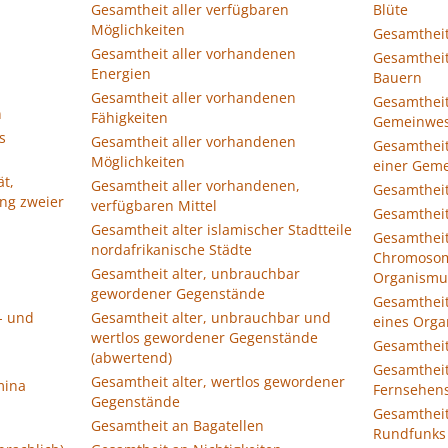
Gesamtheit aller verfügbaren
Blüte
Möglichkeiten
Gesamtheit
Gesamtheit aller vorhandenen
Gesamthei
Energien
Bauern
Gesamtheit aller vorhandenen
Gesamtheit
n
Fähigkeiten
Gemeinwe
s
Gesamtheit aller vorhandenen
Gesamtheit
Möglichkeiten
einer Gem
t,
Gesamtheit aller vorhandenen,
Gesamtheit
ng zweier
verfügbaren Mittel
Gesamtheit
Gesamtheit alter islamischer Stadtteile
Gesamtheit
nordafrikanische Städte
Chromosom
Gesamtheit alter, unbrauchbar
Organismu
gewordener Gegenstände
Gesamthei
- und
Gesamtheit alter, unbrauchbar und
eines Org
wertlos gewordener Gegenstände
Gesamthei
(abwertend)
Gesamtheit
Gesamtheit alter, wertlos gewordener
mina
Fernsehen
Gegenstände
Gesamtheit
Gesamtheit an Bagatellen
Rundfunks