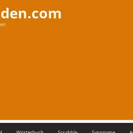
nden.com
hen
l
Wörterbuch
Scrabble
Synonyme
A