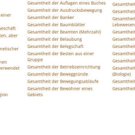
Gesamtheit der Auflagen eines Buches
Gesamtheit
Gesamtheit der Ausdrucksbewegung
Gesamtheit
 einer
Gesamtheit der Banker
Gesamtheit
Gesamtheit der Baumblätter
Lebewesen
Geschäft
Gesamtheit der Beamten (Mehrzahl)
Gesamtheit
ten, aber
Gesamtheit der Belaubung
Gesamtheit
Gesamtheit der Belegschaft
Gesamtheit
netischer
Gesamtheit der Besten aus einer
Gesamtheit
Gruppe
Gesamthei
chen
Gesamtheit der Betriebseinrichtung
 verwendet
Gesamthei
Gesamtheit der Beweggründe
(Biologie)
Gesamtheit der Bewegungsabläufe
Gesamtheit
Gesamtheit der Bewohner eines
Gesamtheit
gion
Gebiets