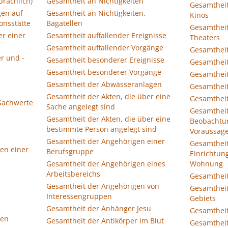
prachlich)
Gesamtheit an Nichtigkeiten
Gesamtheit
gen auf
Gesamtheit an Nichtigkeiten,
Kinos
onsstätte
Bagatellen
Gesamtheit
er einer
Gesamtheit auffallender Ereignisse
Theaters
Gesamtheit auffallender Vorgänge
Gesamtheit
r und -
Gesamtheit besonderer Ereignisse
Gesamtheit
Gesamtheit besonderer Vorgänge
Gesamtheit
Gesamtheit der Abwässeranlagen
Gesamtheit
Gesamtheit der Akten, die über eine
Gesamtheit
 Sachwerte
Sache angelegt sind
Gesamtheit
Gesamtheit der Akten, die über eine
Beobachtun
bestimmte Person angelegt sind
Voraussage
Gesamtheit der Angehörigen einer
Gesamtheit
ten einer
Berufsgruppe
Einrichtun
Gesamtheit der Angehörigen eines
Wohnung
Arbeitsbereichs
Gesamtheit
Gesamtheit der Angehörigen von
Gesamtheit
Interessengruppen
Gebiets
Gesamtheit der Anhänger Jesu
Gesamtheit
men
Gesamtheit der Antikörper im Blut
Gesamthei