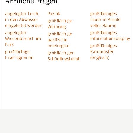
Ähnliche Fragen
angelegter Teich,
Pazifik
großflächiges
in den Abwässer
Feuer in Areale
großflächige
eingeleitet werden
voller Bäume
Werbung
angelegter
großflächiges
großflächige
Wiesenbereich im
Informationsdisplay
pazifische
Park
Inselregion
großflächiges
großflächige
Karomuster
großflächiger
Inselregion im
(englisch)
Schädlingsbefall