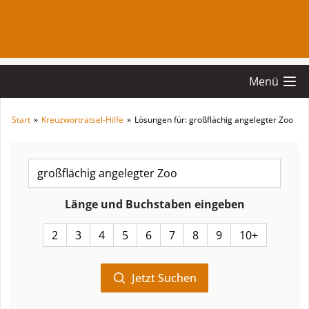
Menü
Start
»
Kreuzworträtsel-Hilfe
»
Lösungen für: großflächig angelegter Zoo
Länge und Buchstaben eingeben
2
3
4
5
6
7
8
9
10+
Jetzt Suchen