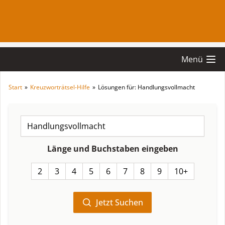
Menü
Start
»
Kreuzworträtsel-Hilfe
»
Lösungen für: Handlungsvollmacht
Länge und Buchstaben eingeben
2
3
4
5
6
7
8
9
10+
Jetzt Suchen