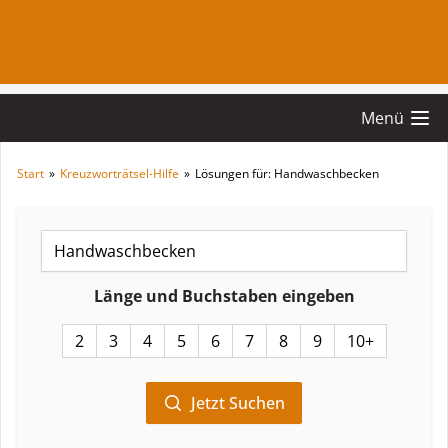
Menü
Start
»
Kreuzworträtsel-Hilfe
»
Lösungen für: Handwaschbecken
Länge und Buchstaben eingeben
2
3
4
5
6
7
8
9
10+
Jetzt Suchen