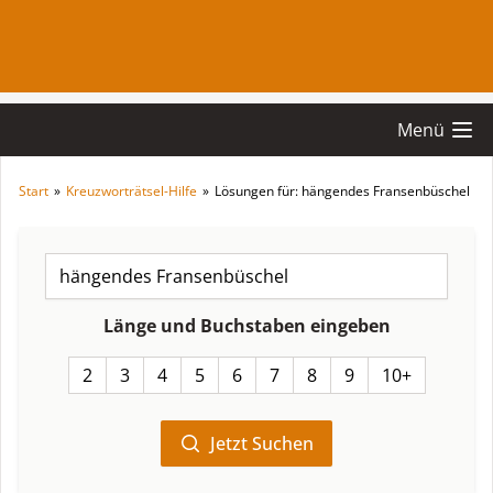
Menü
Start
»
Kreuzworträtsel-Hilfe
»
Lösungen für: hängendes Fransenbüschel
Länge und Buchstaben eingeben
2
3
4
5
6
7
8
9
10+
Jetzt Suchen