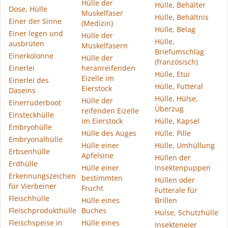
Hülle der
Hülle, Behälter
Dose, Hülle
Muskelfaser
Hülle, Behältnis
Einer der Sinne
(Medizin)
Hülle, Belag
Einer legen und
Hülle der
Hülle,
ausbrüten
Muskelfasern
Briefumschlag
Einerkolonne
Hülle der
(französisch)
Einerlei
heranreifenden
Hülle, Etui
Eizelle im
Einerlei des
Hülle, Futteral
Eierstock
Daseins
Hülle, Hülse,
Hülle der
Einerruderboot
Überzug
reifenden Eizelle
Einsteckhülle
im Eierstock
Hülle, Kapsel
Embryohülle
Hülle des Auges
Hülle, Pille
Embryonalhülle
Hülle einer
Hülle, Umhüllung
Erbsenhülle
Apfelsine
Hüllen der
Erdhülle
Hülle einer
Insektenpuppen
Erkennungszeichen
bestimmten
Hüllen oder
für Vierbeiner
Frucht
Futterale für
Fleischhülle
Hülle eines
Brillen
Fleischprodukthülle
Buches
Hülse, Schutzhülle
Fleischspeise in
Hülle eines
Insekteneier