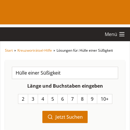
Menü
Start
»
Kreuzworträtsel-Hilfe
»
Lösungen für: Hülle einer Süßigkeit
Länge und Buchstaben eingeben
2
3
4
5
6
7
8
9
10+
Jetzt Suchen