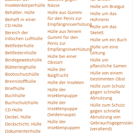
Insektenkörperhülle
Nässe
Hülle um Bratgut
Behälter, Hülle
Hülle aus Gummi
Hülle um das
für den Penis zur
Beiheft in einer
Hühnerei
Empfängnisverhütung
CD-Hülle
Hülle um das
Hülle aus feinem
Bereich der
Skelett
Gummi für den
irdischen Lufthülle
Hülle um ein Buch
Penis zur
Bettfederhülle
Hülle um eine
Empfängnisverhütung
Bettfedernhülle
Leitung
Hülle bei einer
Bindegewebshülle
Hülle um
Obstart
pflanzliche Samen
Blätterteighülle
Hülle der
Hülle von einem
Bootsschutzhülle
Balgfrucht
bestimmten Obst
Brennstoffhülle
Hülle der Insekten
Hülle zum Schutz
Briefhülle
Hülle der
gegen schnelle
Buchhülle
Insektenpuppe
Abnutzung
Buchschutzhülle
Hülle der
Hülle zum Schutz
Insektenpuppe
CD-Hülle
gegen schnelle
(Seidenraupe)
Deckel, Hülle
Abnutzung von
Hülle der
Gebrauchsgegenstä
Deckschicht, Hülle
Insektenpuppen
(veraltend)
Dokumentenhülle