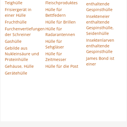
Teighülle
Fleischproduktes
enthaltende
Frisiergerät in
Hülle für
Gespinsthülle
einer Hülle
Bettfedern
Insekteneier
Fruchthülle
Hülle für Brillen
enthaltende
Gespinsthülle,
Furchenvertiefungen
Hülle für
Seidenhülle
der Schreiner
Radarantennen
Insektenlarven
Gashülle
Hülle für
enthaltende
Sehgläser
Gebilde aus
Gespinsthülle
Nukleinsäure und
Hülle für
James Bond ist
Proteinhülle
Zeitmesser
einer
Gehäuse, Hülle
Hülle für die Post
Gerätehülle