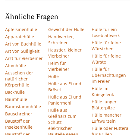
Ähnliche Fragen
Apfelsinenhülle
Gewicht der Hülle
Hülle für ein
Loseblattwerk
Apparatehülle
Handwerker,
Schreiner
Hülle für feine
Art von Buchhülle
Würstchen
Haustier, kleiner
Art von Süßigkeit
Vierbeiner
Hülle für feine
Arzt für Vierbeiner
Würste
Heim für
Atomhülle
Vierbeiner
Hülle für
Aussehen der
Übernachtungen
Hülle
natürlichen
im Freien
Hülle aus Ei und
Körperhülle
Hülle im
Brösel
Backhülle
Kniegelenk
Hülle aus Ei und
Baumhülle
Hülle junger
Paniermehl
Baumstammhülle
Blätterpilze
Hülle aus
Bauschreiner
Hülle mancher
Gießharz zum
Baustoff der
Luftwurzeln
Schutz
Insektenhülle
elektrischer
Hülle oder Futteral
Baustoff der
Bauteile gegen
für Brillen