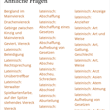
Ähnliche Fragen
Bergland im
lateinisch:
lateinisch: Anzeige
Mainviereck
Abschaffung
lateinisch:
Drachenviereck
lateinisch:
Anzieher
Abschaffung eines
Gebirge zwischen
lateinisch: Art
Gesetzes
Kinzig und
lateinisch: Art und
Mainviereck
lateinisch:
Weise
Abschaffung,
Geviert, Viereck
lateinisch: Art,
Aufhebung von
Lateinisch:
Gattung,
Gesetzen
Beleidigung
Geschlecht
lateinisch:
Lateinisch:
lateinisch: Art,
Abscheu
Rechtsprechung
Weise
lateinisch:
Lateinisch:
lateinisch: Arzt
Abscheu,
Unübertreffbar
lateinisch: Asien
Schrecken
Lateinisch:
lateinisch: Atem
lateinisch:
Verwalter
lateinisch: Atmung
Abschied
Spielkartenfarbe,
lateinisch:
lateinisch:
auf der Spitze
Aufhebung von
Aburteilung
stehendes Viereck
Gesetzen
lateinisch:
Viereck