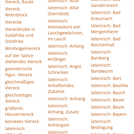
lateinisch: Altar
Viereck, Raute
Gandersheim
lateinisch: Altar
Viereck,
lateinisch: Bad
(Sternbild)
Wohnblock
Kreuznach
lateinisch:
Vierecke
lateinisch: Bad
Aminosäure von
Viereckhütte in
Mergentheim
Lauchgewächsen,
Südafrika und
im Lauch
lateinisch: Bad
Ostafrika
Reichenhall
lateinisch: Anfang
Windvogelviereck
lateinisch:
lateinisch:
auf der Spitze
Bamberg
Anfänger
stehendes Viereck
lateinisch:
lateinisch: Angst,
geometrische
Bandwurm
Schrecken
Figur, Viereck
lateinisch: Bart
lateinisch:
gleichmäßiges
Anhaftendes,
lateinisch: Basilika
Viereck
Zubehör
lateinisch: Bauch
gleichseitiges
lateinisch: Anhang
lateinisch: Bauer
Viereck
lateinisch:
lateinisch: Baum
größeres
Anhang, Zusatz
Häuserviereck
lateinisch: Bayern
lateinisch:
konvexes Viereck
lateinisch:
Anhängsel
Bedingung
lateinisch:
lateinisch: