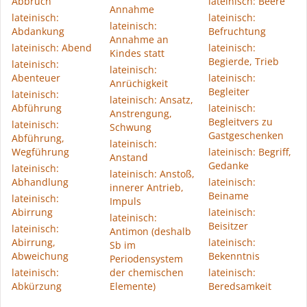
Abbruch
lateinisch: Beere
Annahme
lateinisch:
lateinisch:
lateinisch:
Abdankung
Befruchtung
Annahme an
lateinisch: Abend
lateinisch:
Kindes statt
Begierde, Trieb
lateinisch:
lateinisch:
Abenteuer
lateinisch:
Anrüchigkeit
Begleiter
lateinisch:
lateinisch: Ansatz,
Abführung
lateinisch:
Anstrengung,
Begleitvers zu
lateinisch:
Schwung
Gastgeschenken
Abführung,
lateinisch:
Wegführung
lateinisch: Begriff,
Anstand
Gedanke
lateinisch:
lateinisch: Anstoß,
Abhandlung
lateinisch:
innerer Antrieb,
Beiname
lateinisch:
Impuls
Abirrung
lateinisch:
lateinisch:
Beisitzer
lateinisch:
Antimon (deshalb
Abirrung,
lateinisch:
Sb im
Abweichung
Bekenntnis
Periodensystem
lateinisch:
der chemischen
lateinisch:
Abkürzung
Elemente)
Beredsamkeit