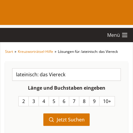
Menü
Start
»
Kreuzworträtsel-Hilfe
»
Lösungen für: lateinisch: das Viereck
Länge und Buchstaben eingeben
2
3
4
5
6
7
8
9
10+
Jetzt Suchen