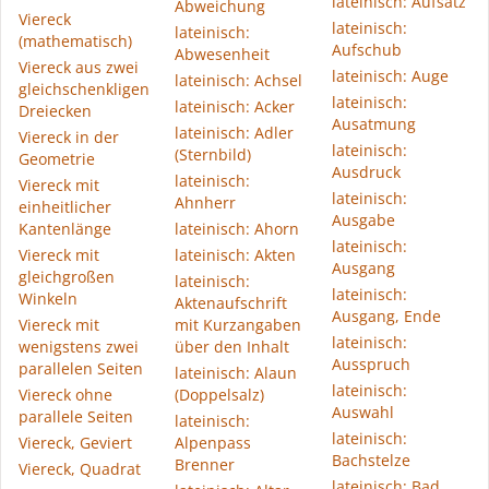
lateinisch: Aufsatz
Abweichung
Viereck
lateinisch:
lateinisch:
(mathematisch)
Aufschub
Abwesenheit
Viereck aus zwei
lateinisch: Auge
lateinisch: Achsel
gleichschenkligen
lateinisch:
lateinisch: Acker
Dreiecken
Ausatmung
lateinisch: Adler
Viereck in der
lateinisch:
(Sternbild)
Geometrie
Ausdruck
lateinisch:
Viereck mit
lateinisch:
Ahnherr
einheitlicher
Ausgabe
Kantenlänge
lateinisch: Ahorn
lateinisch:
Viereck mit
lateinisch: Akten
Ausgang
gleichgroßen
lateinisch:
lateinisch:
Winkeln
Aktenaufschrift
Ausgang, Ende
Viereck mit
mit Kurzangaben
lateinisch:
wenigstens zwei
über den Inhalt
Ausspruch
parallelen Seiten
lateinisch: Alaun
lateinisch:
Viereck ohne
(Doppelsalz)
Auswahl
parallele Seiten
lateinisch:
lateinisch:
Viereck, Geviert
Alpenpass
Bachstelze
Brenner
Viereck, Quadrat
lateinisch: Bad