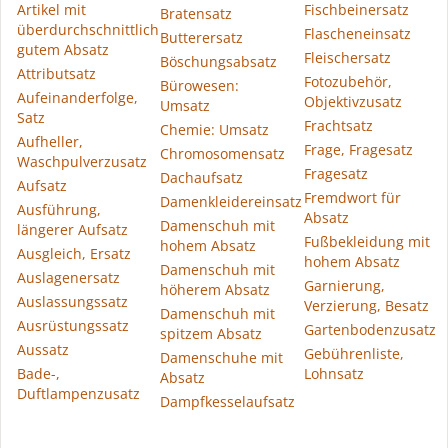
Artikel mit
Fischbeinersatz
Bratensatz
überdurchschnittlich
Flascheneinsatz
Butterersatz
gutem Absatz
Fleischersatz
Böschungsabsatz
Attributsatz
Fotozubehör,
Bürowesen:
Aufeinanderfolge,
Objektivzusatz
Umsatz
Satz
Frachtsatz
Chemie: Umsatz
Aufheller,
Frage, Fragesatz
Chromosomensatz
Waschpulverzusatz
Fragesatz
Dachaufsatz
Aufsatz
Fremdwort für
Damenkleidereinsatz
Ausführung,
Absatz
Damenschuh mit
längerer Aufsatz
Fußbekleidung mit
hohem Absatz
Ausgleich, Ersatz
hohem Absatz
Damenschuh mit
Auslagenersatz
Garnierung,
höherem Absatz
Auslassungssatz
Verzierung, Besatz
Damenschuh mit
Ausrüstungssatz
Gartenbodenzusatz
spitzem Absatz
Aussatz
Gebührenliste,
Damenschuhe mit
Bade-,
Lohnsatz
Absatz
Duftlampenzusatz
Dampfkesselaufsatz