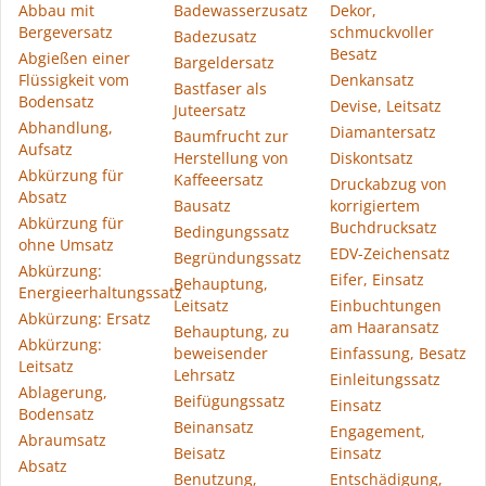
Abbau mit
Badewasserzusatz
Dekor,
Bergeversatz
schmuckvoller
Badezusatz
Besatz
Abgießen einer
Bargeldersatz
Flüssigkeit vom
Denkansatz
Bastfaser als
Bodensatz
Devise, Leitsatz
Juteersatz
Abhandlung,
Diamantersatz
Baumfrucht zur
Aufsatz
Herstellung von
Diskontsatz
Abkürzung für
Kaffeeersatz
Druckabzug von
Absatz
Bausatz
korrigiertem
Abkürzung für
Buchdrucksatz
Bedingungssatz
ohne Umsatz
EDV-Zeichensatz
Begründungssatz
Abkürzung:
Eifer, Einsatz
Behauptung,
Energieerhaltungssatz
Leitsatz
Einbuchtungen
Abkürzung: Ersatz
am Haaransatz
Behauptung, zu
Abkürzung:
beweisender
Einfassung, Besatz
Leitsatz
Lehrsatz
Einleitungssatz
Ablagerung,
Beifügungssatz
Einsatz
Bodensatz
Beinansatz
Engagement,
Abraumsatz
Beisatz
Einsatz
Absatz
Benutzung,
Entschädigung,