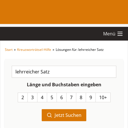
Menü
Start
»
Kreuzworträtsel-Hilfe
»
Lösungen für: lehrreicher Satz
Länge und Buchstaben eingeben
2
3
4
5
6
7
8
9
10+
Jetzt Suchen