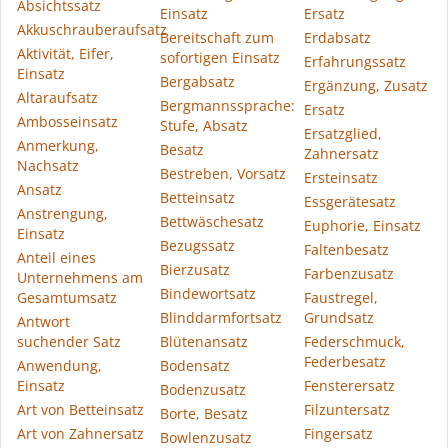
Absichtssatz
Einsatz
Ersatz
Akkuschrauberaufsatz
Bereitschaft zum
Erdabsatz
Aktivität, Eifer,
sofortigen Einsatz
Erfahrungssatz
Einsatz
Bergabsatz
Ergänzung, Zusatz
Altaraufsatz
Bergmannssprache:
Ersatz
Ambosseinsatz
Stufe, Absatz
Ersatzglied,
Anmerkung,
Besatz
Zahnersatz
Nachsatz
Bestreben, Vorsatz
Ersteinsatz
Ansatz
Betteinsatz
Essgerätesatz
Anstrengung,
Bettwäschesatz
Euphorie, Einsatz
Einsatz
Bezugssatz
Faltenbesatz
Anteil eines
Bierzusatz
Farbenzusatz
Unternehmens am
Bindewortsatz
Gesamtumsatz
Faustregel,
Blinddarmfortsatz
Grundsatz
Antwort
suchender Satz
Blütenansatz
Federschmuck,
Federbesatz
Anwendung,
Bodensatz
Einsatz
Fensterersatz
Bodenzusatz
Art von Betteinsatz
Filzuntersatz
Borte, Besatz
Art von Zahnersatz
Fingersatz
Bowlenzusatz