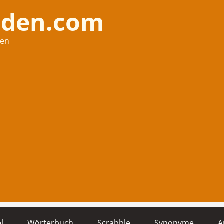
nden.com
hen
l
Wörterbuch
Scrabble
Synonyme
A