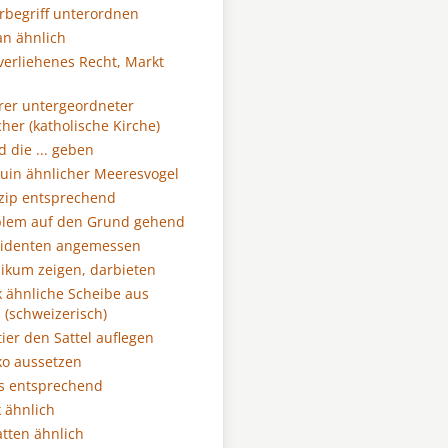
begriff unterordnen
n ähnlich
verliehenes Recht, Markt
n
rer untergeordneter
icher (katholische Kirche)
 die ... geben
uin ähnlicher Meeresvogel
zip entsprechend
blem auf den Grund gehend
sidenten angemessen
ikum zeigen, darbieten
 ähnliche Scheibe aus
(schweizerisch)
ier den Sattel auflegen
ko aussetzen
s entsprechend
 ähnlich
tten ähnlich