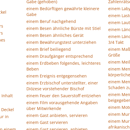
Gabe (gehoben)
Zahlenräts
einem Bedürftigen gewährte kleinere
einem Laby
kel
Gabe
einem Last
einem Beruf nachgehend
einem Laut
rs
einem Besen ähnliche Bürste mit Stiel
einem Länd
rs
einem Besen ähnliches Gerät
einem Länd
hes
einem Bewährungstest unterziehen
3/4 Takt
einem Brief beiliegend
einem Maß
Größe
einem Draufgänger entsprechend
einem Meiß
einem Erdbeben folgendes, leichteres
Beben
einem Mens
körperlich
einem Ereignis entgegensehen
einem Men
einem Erzbischof unterstellter, einer
Schaden z
Diözese vorstehender Bischof
einem Men
 Inhalt
einem Feuer den Sauerstoff entziehen
beigegeben
einem Film vorausgehende Angaben
einem Moto
über Mitwirkende
 Deckel
einem Murm
einem Gast anbieten, servieren
ur in
einem Murm
einem Gast servieren
afrikanisc
in einem
einem Gast servieren, anbieten