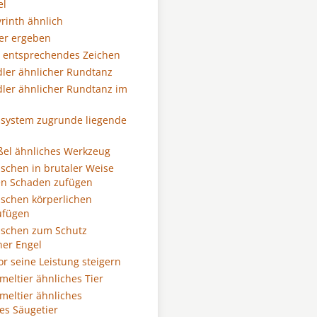
el
rinth ähnlich
er ergeben
 entsprechendes Zeichen
ler ähnlicher Rundtanz
ler ähnlicher Rundtanz im
system zugrunde liegende
el ähnliches Werkzeug
chen in brutaler Weise
en Schaden zufügen
schen körperlichen
ufügen
schen zum Schutz
er Engel
r seine Leistung steigern
eltier ähnliches Tier
eltier ähnliches
hes Säugetier