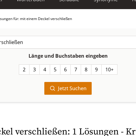
sungen für: mit einem Deckel verschließen
Länge und Buchstaben eingeben
2
3
4
5
6
7
8
9
10+
Jetzt Suchen
kel verschließen: 1 Lösungen - K