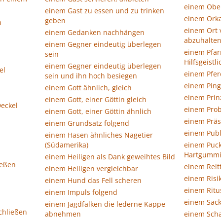
einem Ober
einem Gast zu essen und zu trinken
einem Orka
geben
m
einem Ort 
einem Gedanken nachhängen
abzuhalte
einem Gegner eindeutig überlegen
einem Pfar
sein
Hilfsgeistl
einem Gegner eindeutig überlegen
el
einem Pferd
sein und ihn hoch besiegen
einem Ping
einem Gott ähnlich, gleich
einem Prin
einem Gott, einer Göttin gleich
Deckel
einem Pro
einem Gott, einer Göttin ähnlich
einem Prä
einem Grundsatz folgend
einem Publ
einem Hasen ähnliches Nagetier
(Südamerika)
einem Puck
Hartgummi 
einem Heiligen als Dank geweihtes Bild
ießen
einem Reitt
einem Heiligen vergleichbar
einem Risi
einem Hund das Fell scheren
einem Ritu
einem Impuls folgend
einem Sack
einem Jagdfalken die lederne Kappe
chließen
abnehmen
einem Scha