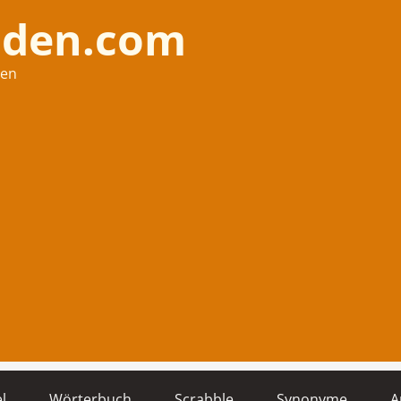
nden.com
hen
l
Wörterbuch
Scrabble
Synonyme
A