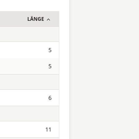
LÄNGE
5
5
6
11