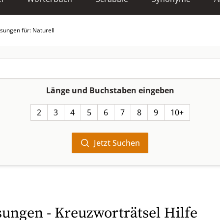
sungen für: Naturell
Länge und Buchstaben eingeben
2
3
4
5
6
7
8
9
10+
Jetzt Suchen
sungen - Kreuzworträtsel Hilfe