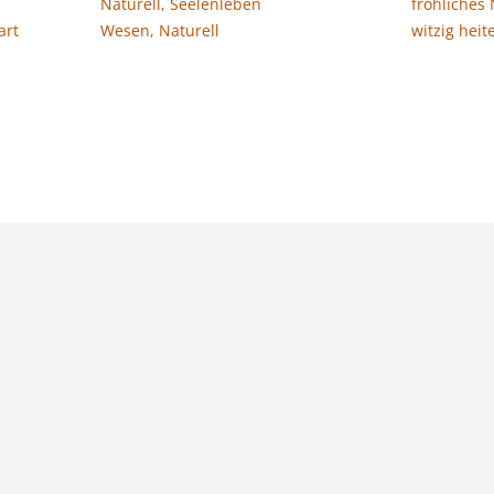
Naturell, Seelenleben
fröhliches 
art
Wesen, Naturell
witzig heit