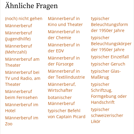
Ähnliche Fragen
(noch) nicht gehen
Männerberuf in
typischer
Kino und Theater
Beleuchtungsform
Männerberuf
der 1950er Jahre
Männerberuf in
Männerberuf
der Chemie
typischer
(Jugendhilfe)
Beleuchtungskörper
Männerberuf in
Männerberuf
der 1950er Jahre
der EDV
(Mehrzahl)
typischer Einzelfall
Männerberuf in
Männerberuf am
der Fürsorge
typischer Geruch
Theater
Männerberuf in
typischer Glas-
Männerberuf bei
der Textilindustrie
Maßkrug
TV und Radio, am
Theater
Männerberuf,
typischer
Wirtschafter
Schriftzug,
Männerberuf
Formgebung oder
beim Fernsehen
botanischer
Handschrift
Männerberuf
Männerberuf im
typischer
Hotel
typischer Befehl
schweizerischer
von Captain Picard
Männerberuf im
Likör
Zoo