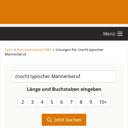
Menü
Start
»
Kreuzworträtsel-Hilfe
»
Lösungen für: (noch) typischer
Männerberuf
Länge und Buchstaben eingeben
2
3
4
5
6
7
8
9
10+
Jetzt Suchen