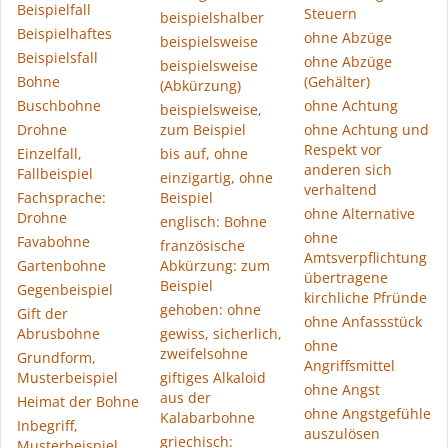
Beispielfall
Steuern
beispielshalber
Beispielhaftes
ohne Abzüge
beispielsweise
Beispielsfall
ohne Abzüge
beispielsweise
Bohne
(Gehälter)
(Abkürzung)
Buschbohne
ohne Achtung
beispielsweise,
Drohne
zum Beispiel
ohne Achtung und
Respekt vor
Einzelfall,
bis auf, ohne
anderen sich
Fallbeispiel
einzigartig, ohne
verhaltend
Fachsprache:
Beispiel
ohne Alternative
Drohne
englisch: Bohne
ohne
Favabohne
französische
Amtsverpflichtung
Gartenbohne
Abkürzung: zum
übertragene
Beispiel
Gegenbeispiel
kirchliche Pfründe
gehoben: ohne
Gift der
ohne Anfassstück
Abrusbohne
gewiss, sicherlich,
ohne
zweifelsohne
Grundform,
Angriffsmittel
Musterbeispiel
giftiges Alkaloid
ohne Angst
aus der
Heimat der Bohne
ohne Angstgefühle
Kalabarbohne
Inbegriff,
auszulösen
griechisch:
Musterbeispiel