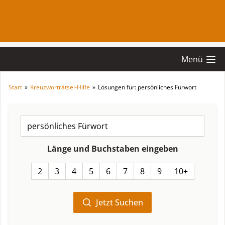
Menü
Start
»
Kreuzworträtsel-Hilfe
»
Lösungen für: persönliches Fürwort
Länge und Buchstaben eingeben
2
3
4
5
6
7
8
9
10+
Jetzt Suchen