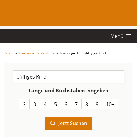
Menü
Start
»
Kreuzworträtsel-Hilfe
»
Lösungen für: pfiffiges Kind
Länge und Buchstaben eingeben
2
3
4
5
6
7
8
9
10+
Jetzt Suchen