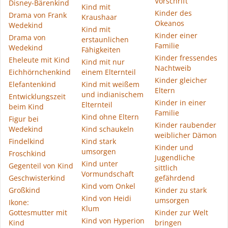
Vorschrift
Disney-Bärenkind
Kind mit
Kinder des
Drama von Frank
Kraushaar
Okeanos
Wedekind
Kind mit
Kinder einer
Drama von
erstaunlichen
Familie
Wedekind
Fähigkeiten
Kinder fressendes
Eheleute mit Kind
Kind mit nur
Nachtweib
Eichhörnchenkind
einem Elternteil
Kinder gleicher
Elefantenkind
Kind mit weißem
Eltern
und indianischem
Entwicklungszeit
Kinder in einer
Elternteil
beim Kind
Familie
Kind ohne Eltern
Figur bei
Kinder raubender
Wedekind
Kind schaukeln
weiblicher Dämon
Findelkind
Kind stark
Kinder und
umsorgen
Froschkind
Jugendliche
Kind unter
Gegenteil von Kind
sittlich
Vormundschaft
Geschwisterkind
gefährdend
Kind vom Onkel
Großkind
Kinder zu stark
Kind von Heidi
umsorgen
Ikone:
Klum
Gottesmutter mit
Kinder zur Welt
Kind von Hyperion
Kind
bringen