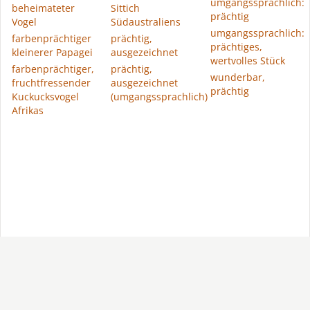
umgangssprachlich:
beheimateter
Sittich
prächtig
Vogel
Südaustraliens
umgangssprachlich:
farbenprächtiger
prächtig,
prächtiges,
kleinerer Papagei
ausgezeichnet
wertvolles Stück
farbenprächtiger,
prächtig,
wunderbar,
fruchtfressender
ausgezeichnet
prächtig
Kuckucksvogel
(umgangssprachlich)
Afrikas