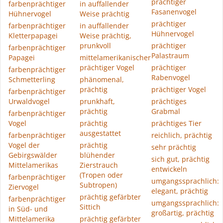
prächtiger
farbenprächtiger
in auffallender
Fasanenvogel
Hühnervogel
Weise prächtig
prächtiger
farbenprächtiger
in auffallender
Hühnervogel
Kletterpapagei
Weise prächtig,
prunkvoll
prächtiger
farbenprächtiger
Palastraum
Papagei
mittelamerikanischer
prächtiger Vogel
prächtiger
farbenprächtiger
Rabenvogel
Schmetterling
phänomenal,
prächtig
prächtiger Vogel
farbenprächtiger
Urwaldvogel
prunkhaft,
prächtiges
prächtig
Grabmal
farbenprächtiger
Vogel
prächtig
prächtiges Tier
ausgestattet
farbenprächtiger
reichlich, prächtig
Vogel der
prächtig
sehr prächtig
Gebirgswälder
blühender
sich gut, prächtig
Mittelamerikas
Zierstrauch
entwickeln
(Tropen oder
farbenprächtiger
umgangssprachlich:
Subtropen)
Ziervogel
elegant, prächtig
prächtig gefärbter
farbenprächtiger
umgangssprachlich:
Sittich
in Süd- und
großartig, prächtig
Mittelamerika
prächtig gefärbter