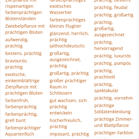
rispenartigen
exotisches
prächtig, feudal
farbenprächtigen
Wassertier
prächtig, großartig
Blütenständen
farbenprächtiges
prächtig,
Zwiebelpflanze mit
kleines Flugtier
großartig,
prächtigen Blüten
glänzend, herrlich,
ausgezeichnet
aufwendig,
prächtig
prächtig,
prächtig
(althochdeutsch)
hervorragend
bestens, prächtig
großartig,
prächtig, luxuriös
ausgezeichnet,
bravourös;
prächtig, pompös
prächtig
prächtig
prächtig,
großartig, prächtig
exotische,
prachtvoll
einkeimblättrige
großer prächtiger
prächtig,
Zierpflanze mit
Raum in
spektakulär
prächtigen Blüten
Schlössern
prächtig, vornehm
farbenfroh,
gut wachsen, sich
prächtige
farbenprächtig
prächtig
Soldatenkleidung
entwickeln
farbenprächtig,
prächtige Zimmer-
grell bunt
hocherfreulich,
und Blattpflanze
prächtig
farbenprächtiger
prächtiger Farbton
Aquarienfisch
imposant, prächtig