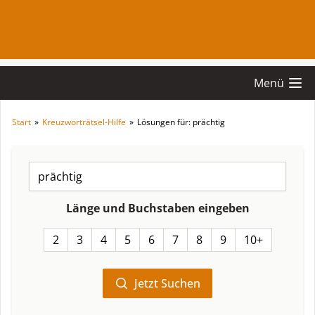
Menü
Start
»
Kreuzworträtsel-Hilfe
»
Lösungen für: prächtig
Länge und Buchstaben eingeben
2
3
4
5
6
7
8
9
10+
Jetzt Suchen