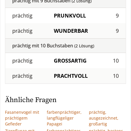
prächtig mit
9
Buchstaben
(
2
Lösung)
prächtig
PRUNKVOLL
9
prächtig
WUNDERBAR
9
prächtig mit
10
Buchstaben
(
2
Lösung)
prächtig
GROSSARTIG
10
prächtig
PRACHTVOLL
10
Ähnliche Fragen
Fasanenvogel mit
farbenprächtiger,
prächtig,
prächtigem
langflügeliger
ausgezeichnet,
Gefieder
Papagei
großartig
Zierpflanze mit
farbenprächtiges
prächtig, bestens