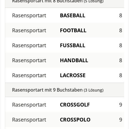
Rasensportart mit
8
Buchstaben
(
5
Lösung)
Rasensportart
BASEBALL
8
Rasensportart
FOOTBALL
8
Rasensportart
FUSSBALL
8
Rasensportart
HANDBALL
8
Rasensportart
LACROSSE
8
Rasensportart mit
9
Buchstaben
(
3
Lösung)
Rasensportart
CROSSGOLF
9
Rasensportart
CROSSPOLO
9