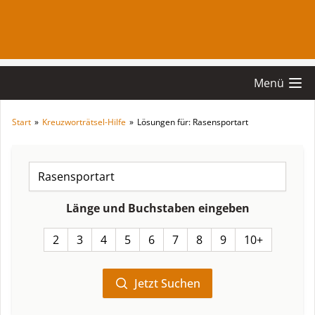
Menü
Start
»
Kreuzworträtsel-Hilfe
»
Lösungen für: Rasensportart
Länge und Buchstaben eingeben
2
3
4
5
6
7
8
9
10+
Jetzt Suchen