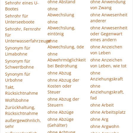
ohne Abstand
ohne Anwendung
Sehrohr eines U-
von Zwang
Bootes
ohne
Abwechslung
ohne Anwesenheit
Sehrohr für
anderer
Unterseeboote
ohne
Abwechslung,
ohne Anwesenheit
Sehrohr, Fernrohr
eintönig
oder Gegenwart
für
eines andern
Unterwasserfahrzeuge
ohne
Abwechslung, öde
ohne Anzeichen
Synonym für
von Leben
Limabohne
ohne
Abwehrmöglichkeit
ohne Anzeichen
Synonym für
bei Bedrohung
von Leben, wie tot
Schwertbohne
ohne Abzug
ohne
Synonym für
Anziehungskraft
Urbohne
ohne Abzug der
Kosten oder
ohne
Takt,
Steuer
Anziehungskraft,
Rücksichtnahme
fad
ohne Abzug der
Wolfsbohne
Steuern
ohne Arbeit
Zurückhaltung,
ohne Abzüge
ohne Arbeitsplatz
Rücksichtnahme
ohne Abzüge
ohne Arg
außergewöhnlich,
(Gehälter)
sehr
ohne Argwohn
ohne Achtung