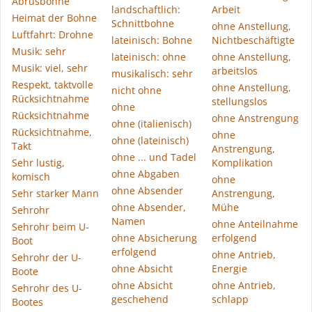
Abrusbohne
landschaftlich:
Arbeit
Heimat der Bohne
Schnittbohne
ohne Anstellung,
Luftfahrt: Drohne
lateinisch: Bohne
Nichtbeschäftigte
Musik: sehr
lateinisch: ohne
ohne Anstellung,
Musik: viel, sehr
arbeitslos
musikalisch: sehr
Respekt, taktvolle
ohne Anstellung,
nicht ohne
Rücksichtnahme
stellungslos
ohne
Rücksichtnahme
ohne Anstrengung
ohne (italienisch)
Rücksichtnahme,
ohne
ohne (lateinisch)
Takt
Anstrengung,
ohne ... und Tadel
Sehr lustig,
Komplikation
ohne Abgaben
komisch
ohne
ohne Absender
Sehr starker Mann
Anstrengung,
ohne Absender,
Mühe
Sehrohr
Namen
ohne Anteilnahme
Sehrohr beim U-
ohne Absicherung
erfolgend
Boot
erfolgend
ohne Antrieb,
Sehrohr der U-
ohne Absicht
Energie
Boote
ohne Absicht
ohne Antrieb,
Sehrohr des U-
geschehend
schlapp
Bootes