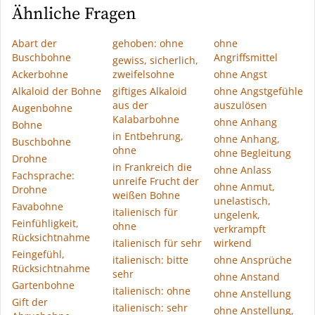
Ähnliche Fragen
Abart der
gehoben: ohne
ohne
Buschbohne
Angriffsmittel
gewiss, sicherlich,
Ackerbohne
zweifelsohne
ohne Angst
Alkaloid der Bohne
giftiges Alkaloid
ohne Angstgefühle
aus der
auszulösen
Augenbohne
Kalabarbohne
ohne Anhang
Bohne
in Entbehrung,
ohne Anhang,
Buschbohne
ohne
ohne Begleitung
Drohne
in Frankreich die
ohne Anlass
Fachsprache:
unreife Frucht der
ohne Anmut,
Drohne
weißen Bohne
unelastisch,
Favabohne
italienisch für
ungelenk,
Feinfühligkeit,
ohne
verkrampft
Rücksichtnahme
italienisch für sehr
wirkend
Feingefühl,
italienisch: bitte
ohne Ansprüche
Rücksichtnahme
sehr
ohne Anstand
Gartenbohne
italienisch: ohne
ohne Anstellung
Gift der
italienisch: sehr
ohne Anstellung,