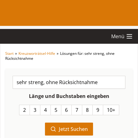
Menü
Start
»
Kreuzworträtsel-Hilfe
»
Lösungen für: sehr streng, ohne
Rücksichtnahme
Länge und Buchstaben eingeben
2
3
4
5
6
7
8
9
10+
Jetzt Suchen