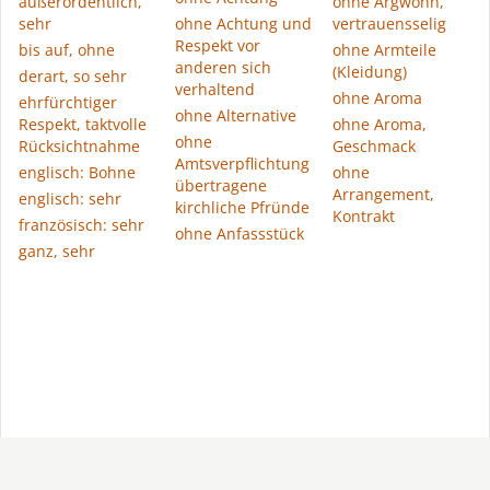
außerordentlich,
ohne Argwohn,
sehr
ohne Achtung und
vertrauensselig
Respekt vor
bis auf, ohne
ohne Armteile
anderen sich
(Kleidung)
derart, so sehr
verhaltend
ohne Aroma
ehrfürchtiger
ohne Alternative
Respekt, taktvolle
ohne Aroma,
ohne
Rücksichtnahme
Geschmack
Amtsverpflichtung
englisch: Bohne
ohne
übertragene
Arrangement,
englisch: sehr
kirchliche Pfründe
Kontrakt
französisch: sehr
ohne Anfassstück
ganz, sehr