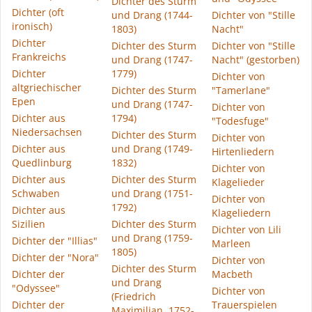
Dichter des Sturm
Dichter (oft
und Drang (1744-
Dichter von "Stille
ironisch)
1803)
Nacht"
Dichter
Dichter des Sturm
Dichter von "Stille
Frankreichs
und Drang (1747-
Nacht" (gestorben)
Dichter
1779)
Dichter von
altgriechischer
Dichter des Sturm
"Tamerlane"
Epen
und Drang (1747-
Dichter von
Dichter aus
1794)
"Todesfuge"
Niedersachsen
Dichter des Sturm
Dichter von
Dichter aus
und Drang (1749-
Hirtenliedern
Quedlinburg
1832)
Dichter von
Dichter aus
Dichter des Sturm
Klagelieder
Schwaben
und Drang (1751-
Dichter von
1792)
Dichter aus
Klageliedern
Sizilien
Dichter des Sturm
Dichter von Lili
und Drang (1759-
Dichter der "Illias"
Marleen
1805)
Dichter der "Nora"
Dichter von
Dichter des Sturm
Dichter der
Macbeth
und Drang
"Odyssee"
Dichter von
(Friedrich
Dichter der
Trauerspielen
Maximilian, 1752-