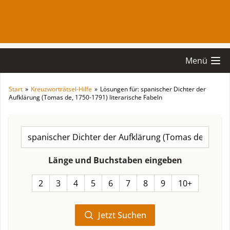
Menü
Start
»
Kreuzworträtsel-Hilfe
»
Lösungen für: spanischer Dichter der
Aufklärung (Tomas de, 1750-1791) literarische Fabeln
Länge und Buchstaben eingeben
2
3
4
5
6
7
8
9
10+
Jetzt Suchen