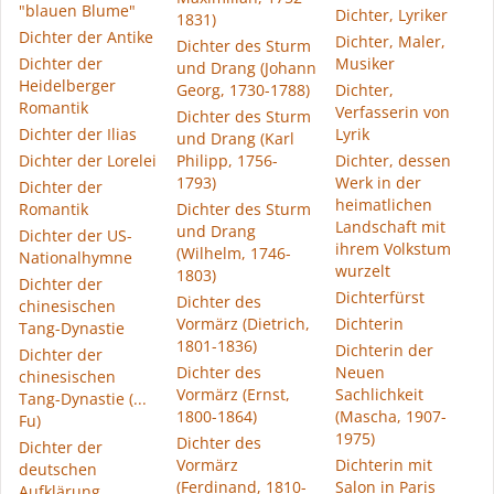
"blauen Blume"
Dichter, Lyriker
1831)
Dichter der Antike
Dichter, Maler,
Dichter des Sturm
Dichter der
Musiker
und Drang (Johann
Heidelberger
Georg, 1730-1788)
Dichter,
Romantik
Verfasserin von
Dichter des Sturm
Dichter der Ilias
Lyrik
und Drang (Karl
Dichter der Lorelei
Philipp, 1756-
Dichter, dessen
1793)
Werk in der
Dichter der
heimatlichen
Romantik
Dichter des Sturm
Landschaft mit
und Drang
Dichter der US-
ihrem Volkstum
(Wilhelm, 1746-
Nationalhymne
wurzelt
1803)
Dichter der
Dichterfürst
Dichter des
chinesischen
Vormärz (Dietrich,
Dichterin
Tang-Dynastie
1801-1836)
Dichterin der
Dichter der
Dichter des
Neuen
chinesischen
Vormärz (Ernst,
Sachlichkeit
Tang-Dynastie (...
1800-1864)
(Mascha, 1907-
Fu)
1975)
Dichter des
Dichter der
Vormärz
Dichterin mit
deutschen
(Ferdinand, 1810-
Salon in Paris
Aufklärung