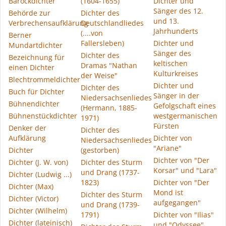
Barockdichter
(1604-1655)
Dichter und
Sänger des 12.
Behörde zur
Dichter des
und 13.
Verbrechensaufklärung
Deutschlandliedes
Jahrhunderts
(....von
Berner
Fallersleben)
Dichter und
Mundartdichter
Sänger des
Dichter des
Bezeichnung für
keltischen
Dramas "Nathan
einen Dichter
Kulturkreises
der Weise"
Blechtrommeldichter
Dichter und
Dichter des
Buch für Dichter
Sänger in der
Niedersachsenliedes
Bühnendichter
Gefolgschaft eines
(Hermann, 1885-
Bühnenstückdichter
westgermanischen
1971)
Fürsten
Denker der
Dichter des
Aufklärung
Dichter von
Niedersachsenliedes
"Ariane"
Dichter
(gestorben)
Dichter von "Der
Dichter (J. W. von)
Dichter des Sturm
Korsar" und "Lara"
und Drang (1737-
Dichter (Ludwig ...)
1823)
Dichter von "Der
Dichter (Max)
Mond ist
Dichter des Sturm
Dichter (Victor)
aufgegangen"
und Drang (1739-
Dichter (Wilhelm)
1791)
Dichter von "Ilias"
Dichter (lateinisch)
und "Odyssee"