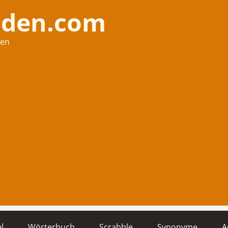
nden.com
hen
l
Wörterbuch
Scrabble
Synonyme
A