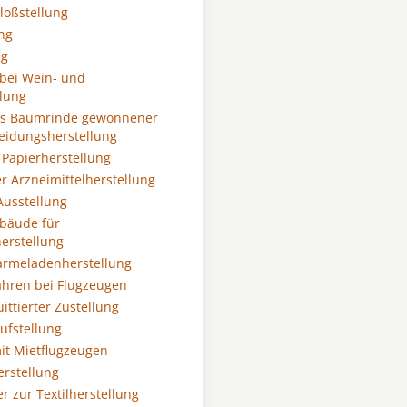
loßstellung
ung
ng
bei Wein- und
llung
aus Baumrinde gewonnener
leidungsherstellung
 Papierherstellung
r Arzneimittelherstellung
usstellung
bäude für
erstellung
armeladenherstellung
hren bei Flugzeugen
uittierter Zustellung
ufstellung
it Mietflugzeugen
erstellung
r zur Textilherstellung