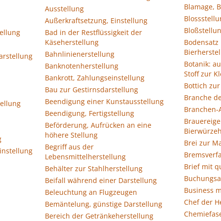
Blamage, B
Ausstellung
Blossstell
Außerkraftsetzung, Einstellung
Bloßstellu
ellung
Bad in der Restflüssigkeit der
Käseherstellung
Bodensatz 
Bierherste
Bahnlinienerstellung
Darstellung
Botanik: 
Banknotenherstellung
Stoff zur K
Bankrott, Zahlungseinstellung
Bottich zur
Bau zur Gestirnsdarstellung
Branche de
Beendigung einer Kunstausstellung
tellung
Branchen-A
Beendigung, Fertigstellung
Brauereige
Beförderung, Aufrücken an eine
Bierwürzeh
höhere Stellung
g
Brei zur M
Begriff aus der
instellung
Bremsverfa
Lebensmittelherstellung
Brief mit q
Behälter zur Stahlherstellung
Buchungsa
Beifall während einer Darstellung
Business m
Beleuchtung an Flugzeugen
Chef der H
Bemäntelung, günstige Darstellung
Chemiefase
Bereich der Getränkeherstellung