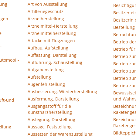
lung
Art von Ausstellung
Besichtigu
Artilleriegeschütz
Besitzer e
ugen
Arzneiherstellung
Besitzerin
Arzneimittel-Herstellung
Bestellung
e
Arzneimittelherstellung
Betrachtun
Attacke mit Flugzeugen
Betrieb der
e
Aufbau, Aufstellung
Betrieb für
Auffassung, Darstellung
Betrieb zu
utomobil-
Aufführung, Schaustellung
Betrieb zu
Aufgabenstellung
Betrieb zu
Aufstellung
Betrieb zu
Augenfehlstellung
Betrieb zur
Ausbesserung, Wiederherstellung
Bewusstsei
Ausformung, Darstellung
und Wahnv
uft-und
Ausgangsstoff für die
Bezeichnun
Kunstharzherstellung
Raketenge
Auslegung, Darstellung
Bezeichnun
Raketenge
ellung
Aussage, Feststellung
Bildteppic
Aussetzen der Warenzustellung