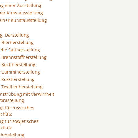
ng einer Ausstellung
iner Kunstausstellung
 einer Kunstausstellung
g, Darstellung
 Bierherstellung
 die Saftherstellung
r Brennstoffherstellung
r Buchherstellung
r Gummiherstellung
r Koksherstellung
 Textilienherstellung
nstrübung mit Verwirrheit
orastellung
g für russisches
schütz
g für sowjetisches
schütz
hherstellung