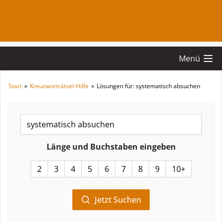
Menü
Start
»
Kreuzworträtsel-Hilfe
»
Lösungen für: systematisch absuchen
Länge und Buchstaben eingeben
2
3
4
5
6
7
8
9
10+
Jetzt Suchen