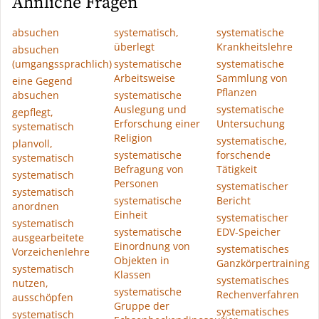
Ähnliche Fragen
absuchen
systematisch,
systematische
überlegt
Krankheitslehre
absuchen
(umgangssprachlich)
systematische
systematische
Arbeitsweise
Sammlung von
eine Gegend
Pflanzen
absuchen
systematische
Auslegung und
systematische
gepflegt,
Erforschung einer
Untersuchung
systematisch
Religion
systematische,
planvoll,
systematische
forschende
systematisch
Befragung von
Tätigkeit
systematisch
Personen
systematischer
systematisch
systematische
Bericht
anordnen
Einheit
systematischer
systematisch
systematische
EDV-Speicher
ausgearbeitete
Einordnung von
systematisches
Vorzeichenlehre
Objekten in
Ganzkörpertraining
systematisch
Klassen
systematisches
nutzen,
systematische
Rechenverfahren
ausschöpfen
Gruppe der
systematisches
systematisch