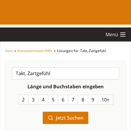
Menü
Start
»
Kreuzworträtsel-Hilfe
»
Lösungen für: Takt, Zartgefühl
Länge und Buchstaben eingeben
2
3
4
5
6
7
8
9
10+
Jetzt Suchen