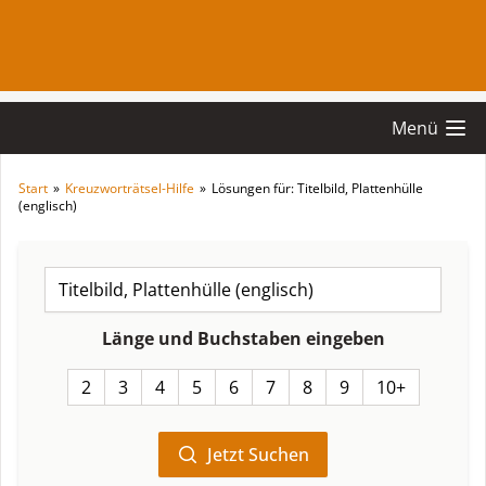
Menü
Start
»
Kreuzworträtsel-Hilfe
»
Lösungen für: Titelbild, Plattenhülle
(englisch)
Länge und Buchstaben eingeben
2
3
4
5
6
7
8
9
10+
Jetzt Suchen