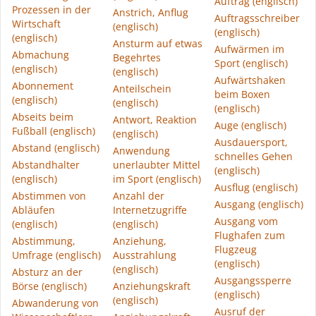
Auftrag (englisch)
Prozessen in der
Anstrich, Anflug
Auftragsschreiber
Wirtschaft
(englisch)
(englisch)
(englisch)
Ansturm auf etwas
Aufwärmen im
Abmachung
Begehrtes
Sport (englisch)
(englisch)
(englisch)
Aufwärtshaken
Abonnement
Anteilschein
beim Boxen
(englisch)
(englisch)
(englisch)
Abseits beim
Antwort, Reaktion
Auge (englisch)
Fußball (englisch)
(englisch)
Ausdauersport,
Abstand (englisch)
Anwendung
schnelles Gehen
Abstandhalter
unerlaubter Mittel
(englisch)
(englisch)
im Sport (englisch)
Ausflug (englisch)
Abstimmen von
Anzahl der
Ausgang (englisch)
Abläufen
Internetzugriffe
Ausgang vom
(englisch)
(englisch)
Flughafen zum
Abstimmung,
Anziehung,
Flugzeug
Umfrage (englisch)
Ausstrahlung
(englisch)
(englisch)
Absturz an der
Ausgangssperre
Börse (englisch)
Anziehungskraft
(englisch)
(englisch)
Abwanderung von
Ausruf der